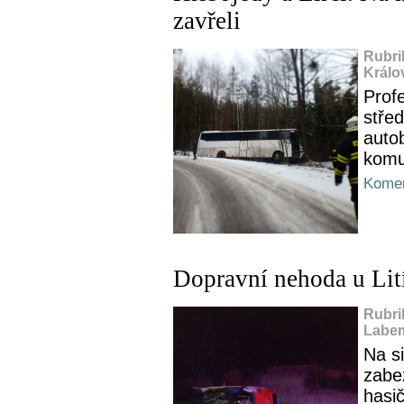
zavřeli
Rubri
Králo
Profe
střed
auto
komu
Komen
Dopravní nehoda u Lití
Rubri
Labem
Na si
zabez
hasi