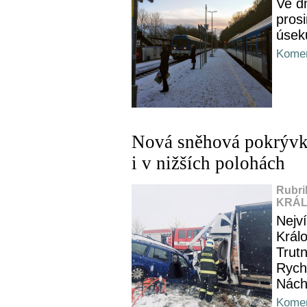
Ve dn
pros
úsek
Komen
Nová sněhová pokrývka
i v nižších polohách
Rubri
KRÁL
Nejv
Král
Trutn
Rych
Nách
Komen