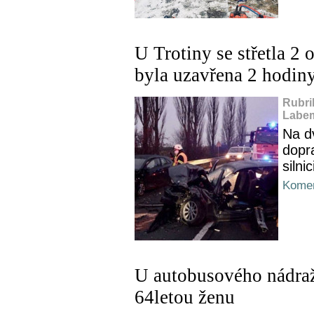
U Trotiny se střetla 2 
byla uzavřena 2 hodin
Rubri
Labem
Na d
dopr
silni
Komen
U autobusového nádraží
64letou ženu