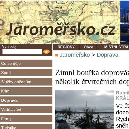
Vyhledej
REGIONY
Obce
MÍSTNÍ STR
Jaroměřsko
>
Doprava
Co se děje
Zimní bouřka doprová
Sport
několik čtvrtečních d
Služby občanům
Krimi
Rubri
KRÁL
Doprava
Ve č
Vzdělávání
dopo
Rych
Firmy
sněh
Turistika