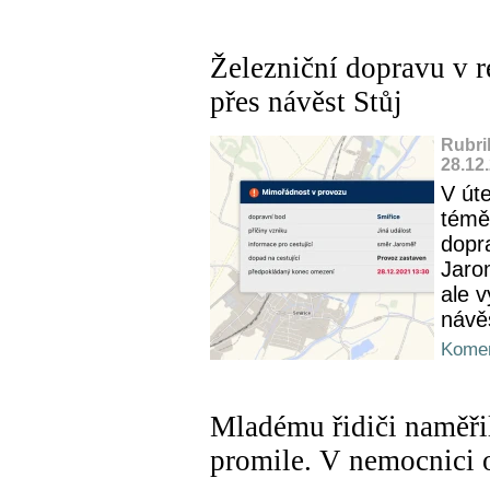
Železniční dopravu v r
přes návěst Stůj
Rubri
28.12
V úte
téměř
dopr
Jaro
ale v
návěs
Komen
Mladému řidiči naměři
promile. V nemocnici o