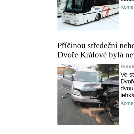
Komen
Příčinou středeční neh
Dvoře Králové byla nev
Rubri
Ve st
Dvoř
dvou
lehká
Komen