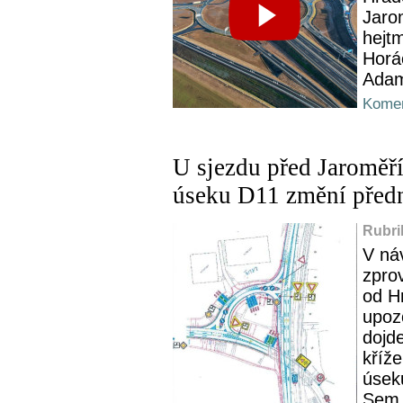
Jaro
hejt
Horá
Ada
Komen
U sjezdu před Jaroměří
úseku D11 změní před
Rubri
V ná
zpro
od H
upoz
dojde
kříže
úseku
Sem.