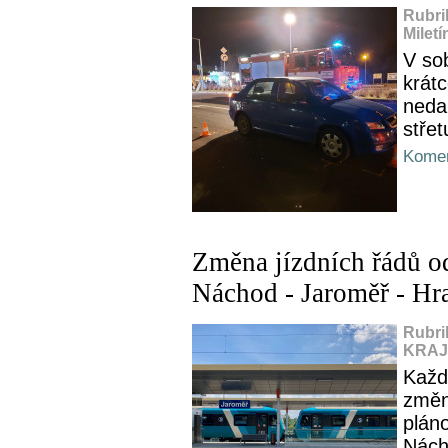
Rubri
Miletí
V so
krát
neda
střet
Komen
Změna jízdních řádů od
Náchod - Jaroměř - Hr
Rubri
KRAJ,
Každ
změn
plán
Nách