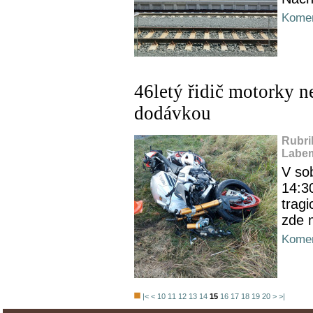
Komen
46letý řidič motorky ne
dodávkou
Rubri
Labem
V sob
14:30
tragi
zde 
Komen
|<
<
10
11
12
13
14
15
16
17
18
19
20
>
>|