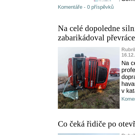
Komentáře - 0 příspěvků
Na celé dopoledne siln
zabarikádoval převrác
Rubri
16.12
Na c
prof
dopr
havar
v kat
Komen
Co čeká řidiče po ote