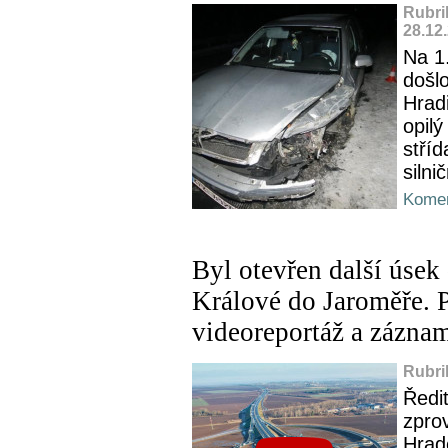
Rubri
28.12
Na 1
došl
Hrad
opilý
stříd
silni
Komen
Byl otevřen další úsek
Králové do Jaroměře. P
videoreportáž a zázna
Rubri
Ředit
zpro
Hrad