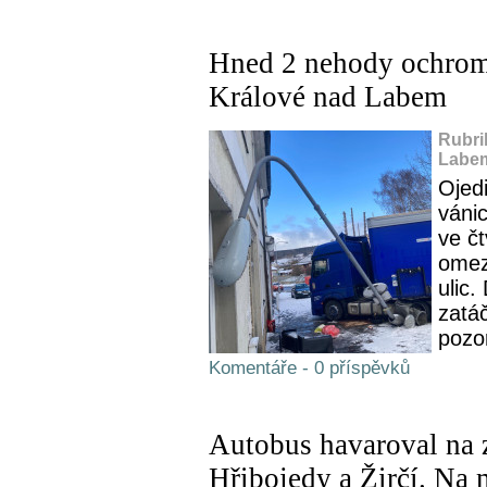
Hned 2 nehody ochrom
Králové nad Labem
Rubri
Labem
Ojed
váni
ve č
omez
ulic.
zatá
pozor
Komentáře - 0 příspěvků
Autobus havaroval na z
Hřibojedy a Žirčí. Na m