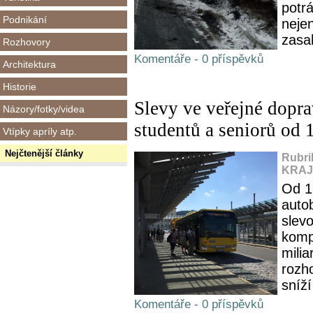
potrá
Podnikání
nejen
zasah
Rozhovory
Komentáře - 0 příspěvků
Architektura
Historie
Slevy ve veřejné doprav
Názory/fotky/videa
studentů a seniorů od 
Vtípky apríly atp.
Nejčtenější články
Rubri
KRAJ,
Od 1.
autob
slevo
komp
milia
rozh
sníží
Komentáře - 0 příspěvků