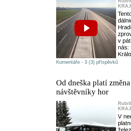
Rubri
KRAJ,
Tento
dálni
Hrad
zpro
v pá
nás:
Král
Komentáře - 3 (3) příspěvků
Od dneška platí změna 
návštěvníky hor
Rubri
KRAJ,
V ned
platn
žele