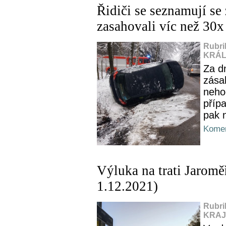
Řidiči se seznamují se
zasahovali víc než 30x
Rubri
KRÁL
Za dn
zása
neho
příp
pak 
Komen
Výluka na trati Jaromě
1.12.2021)
Rubri
KRAJ,