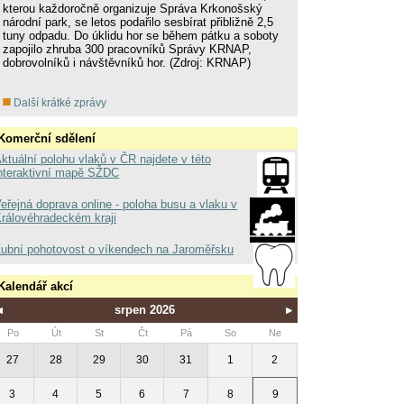
kterou každoročně organizuje Správa Krkonošský
národní park, se letos podařilo sesbírat přibližně 2,5
tuny odpadu. Do úklidu hor se během pátku a soboty
zapojilo zhruba 300 pracovníků Správy KRNAP,
dobrovolníků i návštěvníků hor. (Zdroj: KRNAP)
Další krátké zprávy
Komerční sdělení
ktuální polohu vlaků v ČR najdete v této
nteraktivní mapě SŽDC
eřejná doprava online - poloha busu a vlaku v
rálovéhradeckém kraji
ubní pohotovost o víkendech na Jaroměřsku
Kalendář akcí
srpen 2026
Po
Út
St
Čt
Pá
So
Ne
27
28
29
30
31
1
2
3
4
5
6
7
8
9