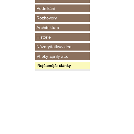
Podnikání
Rozhovory
Architektura
Historie
Názory/fotky/videa
Vtípky apríly atp.
Nejčtenější články