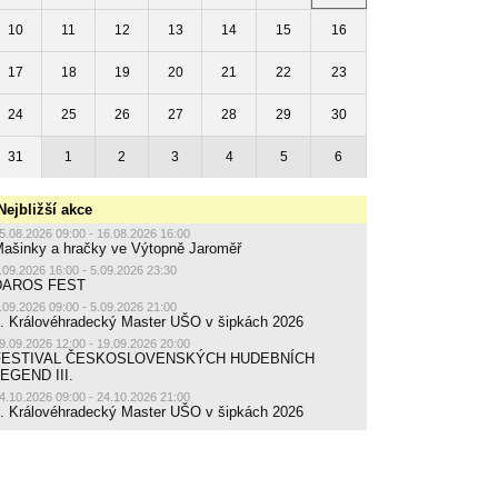
10
11
12
13
14
15
16
17
18
19
20
21
22
23
24
25
26
27
28
29
30
31
1
2
3
4
5
6
Nejbližší akce
5.08.2026 09:00 - 16.08.2026 16:00
ašinky a hračky ve Výtopně Jaroměř
.09.2026 16:00 - 5.09.2026 23:30
DAROS FEST
.09.2026 09:00 - 5.09.2026 21:00
. Královéhradecký Master UŠO v šipkách 2026
9.09.2026 12:00 - 19.09.2026 20:00
FESTIVAL ČESKOSLOVENSKÝCH HUDEBNÍCH
EGEND III.
4.10.2026 09:00 - 24.10.2026 21:00
. Královéhradecký Master UŠO v šipkách 2026