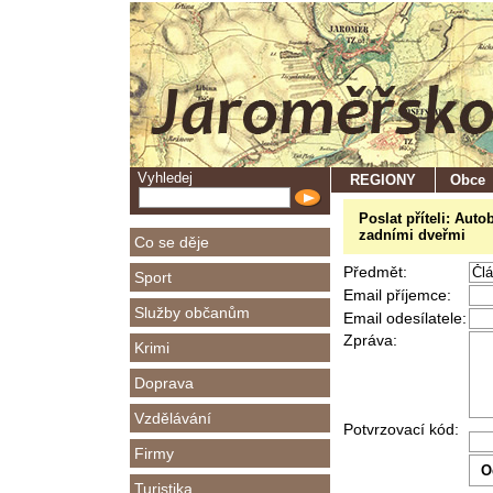
Vyhledej
REGIONY
Obce
Poslat příteli: Aut
zadními dveřmi
Co se děje
Předmět:
Sport
Email příjemce:
Služby občanům
Email odesílatele:
Zpráva:
Krimi
Doprava
Vzdělávání
Potvrzovací kód:
Firmy
Turistika