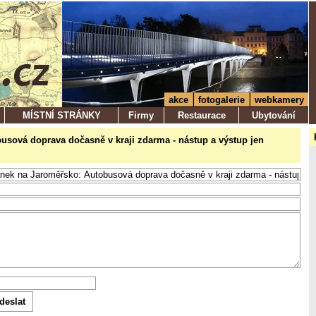
akce
fotogalerie
webkamery
MÍSTNÍ STRÁNKY
Firmy
Restaurace
Ubytování
obusová doprava dočasně v kraji zdarma - nástup a výstup jen