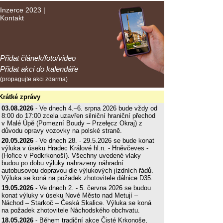
Inzerce 2023
|
Kontakt
Přidat článek/foto/video
Přidat akci do kalendáře
(propagujte akci zdarma)
Krátké zprávy
03.08.2026
- Ve dnech 4.–6. srpna 2026 bude vždy od
8:00 do 17:00 zcela uzavřen silniční hraniční přechod
v Malé Úpě (Pomezní Boudy – Przełęcz Okraj) z
důvodu opravy vozovky na polské straně.
20.05.2026
- Ve dnech 28. - 29.5.2026 se bude konat
výluka v úseku Hradec Králové hl.n. - Hněvčeves -
(Hořice v Podkrkonoší). Všechny uvedené vlaky
budou po dobu výluky nahrazeny náhradní
autobusovou dopravou dle výlukových jízdních řádů.
Výluka se koná na požadek zhotovitele dálnice D35.
19.05.2026
- Ve dnech 2. - 5. června 2026 se budou
konat výluky v úseku Nové Město nad Metují –
Náchod – Starkoč – Česká Skalice. Výluka se koná
na požadek zhotovitele Náchodského obchvatu.
18.05.2026
- Během tradiční akce Čisté Krkonoše,