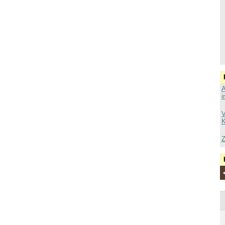
A
i
V
K
Z