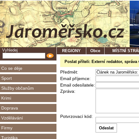
Vyhledej
REGIONY
Obce
MÍSTNÍ STR
Poslat příteli: Externí redaktor, správ
Co se děje
Předmět:
Sport
Email příjemce:
Email odesílatele:
Služby občanům
Zpráva:
Krimi
Doprava
Potvrzovací kód:
Vzdělávání
Firmy
Turistika