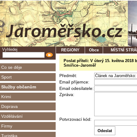
Vyhledej
REGIONY
Obce
MÍSTNÍ STR
Poslat příteli: V úterý 15. května 2018
Smiřice–Jaroměř
Co se děje
Předmět:
Sport
Email příjemce:
Služby občanům
Email odesílatele:
Zpráva:
Krimi
Doprava
Vzdělávání
Potvrzovací kód:
Firmy
Turistika