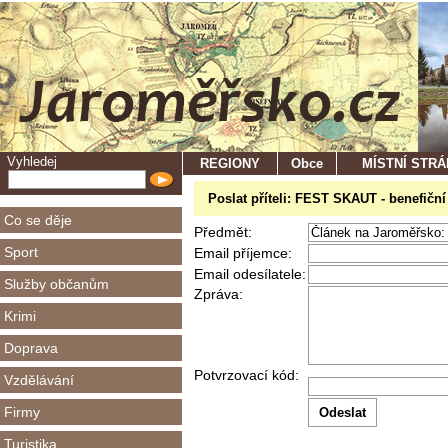
Vyhledej
REGIONY
Obce
MÍSTNÍ STR
Poslat příteli: FEST SKAUT - benefiční 
Co se děje
Předmět:
Sport
Email příjemce:
Email odesílatele:
Služby občanům
Zpráva:
Krimi
Doprava
Potvrzovací kód:
Vzdělávání
Firmy
Turistika