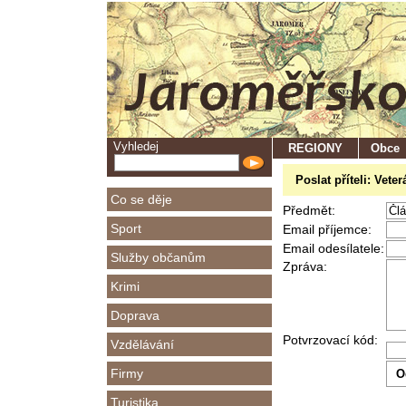
Vyhledej
REGIONY
Obce
Poslat příteli: Vet
Co se děje
Předmět:
Sport
Email příjemce:
Email odesílatele:
Služby občanům
Zpráva:
Krimi
Doprava
Potvrzovací kód:
Vzdělávání
Firmy
Turistika