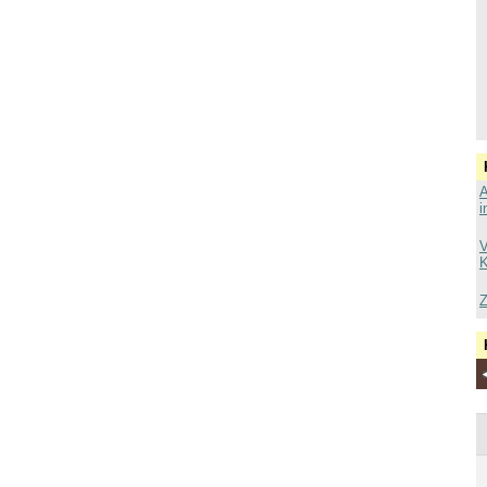
A
i
V
K
Z