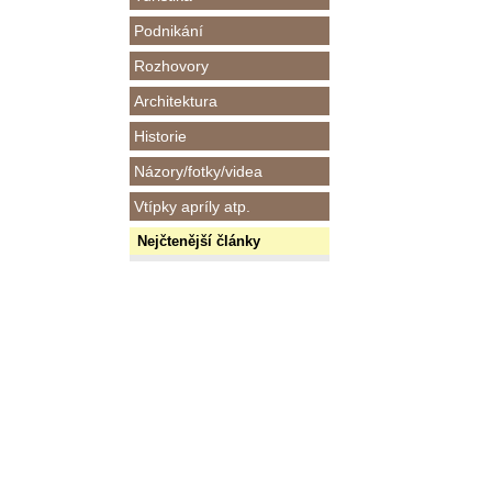
Podnikání
Rozhovory
Architektura
Historie
Názory/fotky/videa
Vtípky apríly atp.
Nejčtenější články