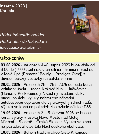
Inzerce 2023
|
Kontakt
Přidat článek/foto/video
Přidat akci do kalendáře
(propagujte akci zdarma)
Krátké zprávy
03.08.2026
- Ve dnech 4.–6. srpna 2026 bude vždy od
8:00 do 17:00 zcela uzavřen silniční hraniční přechod
v Malé Úpě (Pomezní Boudy – Przełęcz Okraj) z
důvodu opravy vozovky na polské straně.
20.05.2026
- Ve dnech 28. - 29.5.2026 se bude konat
výluka v úseku Hradec Králové hl.n. - Hněvčeves -
(Hořice v Podkrkonoší). Všechny uvedené vlaky
budou po dobu výluky nahrazeny náhradní
autobusovou dopravou dle výlukových jízdních řádů.
Výluka se koná na požadek zhotovitele dálnice D35.
19.05.2026
- Ve dnech 2. - 5. června 2026 se budou
konat výluky v úseku Nové Město nad Metují –
Náchod – Starkoč – Česká Skalice. Výluka se koná
na požadek zhotovitele Náchodského obchvatu.
18.05.2026
- Během tradiční akce Čisté Krkonoše,