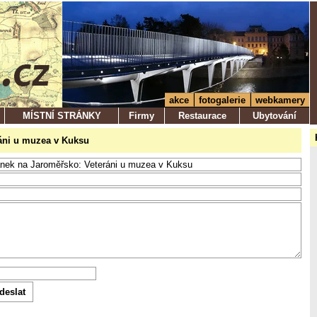
akce
fotogalerie
webkamery
MÍSTNÍ STRÁNKY
Firmy
Restaurace
Ubytování
eráni u muzea v Kuksu