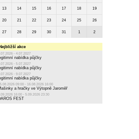
13
14
15
16
17
18
19
20
21
22
23
24
25
26
27
28
29
30
31
1
2
Nejbližší akce
.07.2026 - 4.07.2027
egitimní nabídka půjčky
.07.2026 - 5.07.2027
egitimní nabídka půjčky
.07.2026 - 9.07.2027
egitimní nabídka půjčky
5.08.2026 09:00 - 16.08.2026 16:00
ašinky a hračky ve Výtopně Jaroměř
.09.2026 16:00 - 5.09.2026 23:30
DAROS FEST