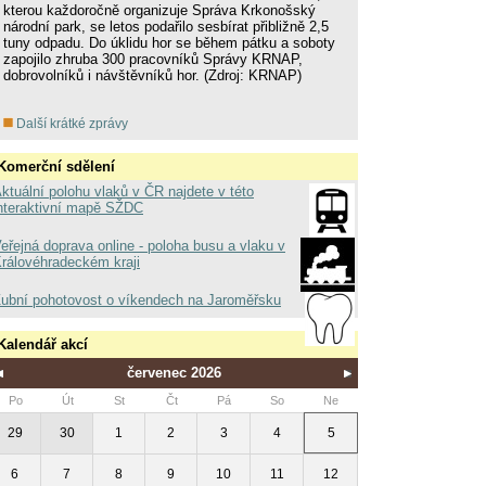
kterou každoročně organizuje Správa Krkonošský
národní park, se letos podařilo sesbírat přibližně 2,5
tuny odpadu. Do úklidu hor se během pátku a soboty
zapojilo zhruba 300 pracovníků Správy KRNAP,
dobrovolníků i návštěvníků hor. (Zdroj: KRNAP)
Další krátké zprávy
Komerční sdělení
ktuální polohu vlaků v ČR najdete v této
nteraktivní mapě SŽDC
eřejná doprava online - poloha busu a vlaku v
rálovéhradeckém kraji
ubní pohotovost o víkendech na Jaroměřsku
Kalendář akcí
červenec 2026
Po
Út
St
Čt
Pá
So
Ne
29
30
1
2
3
4
5
6
7
8
9
10
11
12