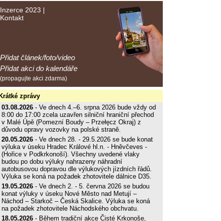
Inzerce 2023
|
Kontakt
Přidat článek/foto/video
Přidat akci do kalendáře
(propagujte akci zdarma)
Krátké zprávy
03.08.2026
- Ve dnech 4.–6. srpna 2026 bude vždy od
8:00 do 17:00 zcela uzavřen silniční hraniční přechod
v Malé Úpě (Pomezní Boudy – Przełęcz Okraj) z
důvodu opravy vozovky na polské straně.
20.05.2026
- Ve dnech 28. - 29.5.2026 se bude konat
výluka v úseku Hradec Králové hl.n. - Hněvčeves -
(Hořice v Podkrkonoší). Všechny uvedené vlaky
budou po dobu výluky nahrazeny náhradní
autobusovou dopravou dle výlukových jízdních řádů.
Výluka se koná na požadek zhotovitele dálnice D35.
19.05.2026
- Ve dnech 2. - 5. června 2026 se budou
konat výluky v úseku Nové Město nad Metují –
Náchod – Starkoč – Česká Skalice. Výluka se koná
na požadek zhotovitele Náchodského obchvatu.
18.05.2026
- Během tradiční akce Čisté Krkonoše,