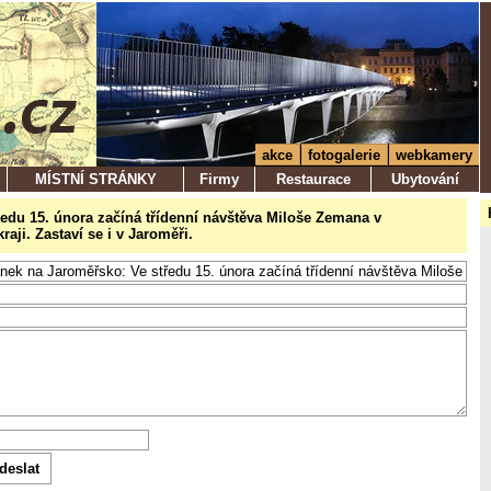
akce
fotogalerie
webkamery
MÍSTNÍ STRÁNKY
Firmy
Restaurace
Ubytování
středu 15. února začíná třídenní návštěva Miloše Zemana v
aji. Zastaví se i v Jaroměři.