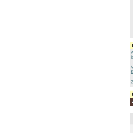
A
i
V
K
Z