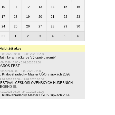
10
11
12
13
14
15
16
17
18
19
20
21
22
23
24
25
26
27
28
29
30
31
1
2
3
4
5
6
Nejbližší akce
5.08.2026 09:00 - 16.08.2026 16:00
ašinky a hračky ve Výtopně Jaroměř
.09.2026 16:00 - 5.09.2026 23:30
DAROS FEST
.09.2026 09:00 - 5.09.2026 21:00
. Královéhradecký Master UŠO v šipkách 2026
9.09.2026 12:00 - 19.09.2026 20:00
FESTIVAL ČESKOSLOVENSKÝCH HUDEBNÍCH
EGEND III.
4.10.2026 09:00 - 24.10.2026 21:00
. Královéhradecký Master UŠO v šipkách 2026