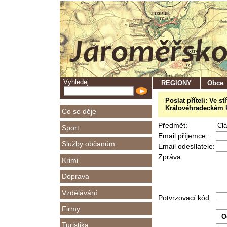
Vyhledej
REGIONY
Obce
Poslat příteli: Ve 
Královéhradeckém kr
Co se děje
Předmět:
Sport
Email příjemce:
Služby občanům
Email odesílatele:
Zpráva:
Krimi
Doprava
Vzdělávání
Potvrzovací kód:
Firmy
Turistika