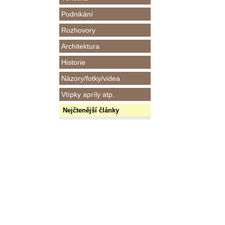
Podnikání
Rozhovory
Architektura
Historie
Názory/fotky/videa
Vtípky apríly atp.
Nejčtenější články