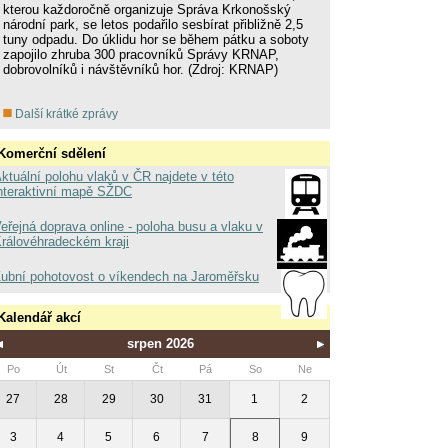
kterou každoročně organizuje Správa Krkonošský
národní park, se letos podařilo sesbírat přibližně 2,5
tuny odpadu. Do úklidu hor se během pátku a soboty
zapojilo zhruba 300 pracovníků Správy KRNAP,
dobrovolníků i návštěvníků hor. (Zdroj: KRNAP)
Další krátké zprávy
Komerční sdělení
ktuální polohu vlaků v ČR najdete v této
nteraktivní mapě SŽDC
eřejná doprava online - poloha busu a vlaku v
rálovéhradeckém kraji
ubní pohotovost o víkendech na Jaroměřsku
Kalendář akcí
srpen 2026
Po
Út
St
Čt
Pá
So
Ne
27
28
29
30
31
1
2
3
4
5
6
7
8
9