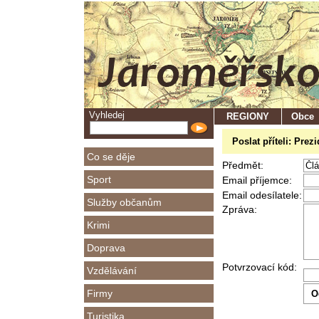
Vyhledej
REGIONY
Obce
Poslat příteli: Pre
Co se děje
Předmět:
Sport
Email příjemce:
Email odesílatele:
Služby občanům
Zpráva:
Krimi
Doprava
Potvrzovací kód:
Vzdělávání
Firmy
Turistika