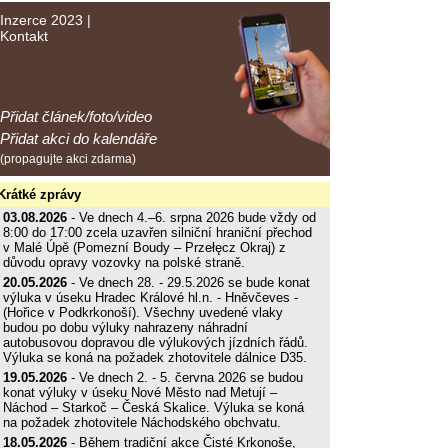
Inzerce 2023
|
Kontakt
Přidat článek/foto/video
Přidat akci do kalendáře
(propagujte akci zdarma)
Krátké zprávy
03.08.2026
- Ve dnech 4.–6. srpna 2026 bude vždy od
8:00 do 17:00 zcela uzavřen silniční hraniční přechod
v Malé Úpě (Pomezní Boudy – Przełęcz Okraj) z
důvodu opravy vozovky na polské straně.
20.05.2026
- Ve dnech 28. - 29.5.2026 se bude konat
výluka v úseku Hradec Králové hl.n. - Hněvčeves -
(Hořice v Podkrkonoší). Všechny uvedené vlaky
budou po dobu výluky nahrazeny náhradní
autobusovou dopravou dle výlukových jízdních řádů.
Výluka se koná na požadek zhotovitele dálnice D35.
19.05.2026
- Ve dnech 2. - 5. června 2026 se budou
konat výluky v úseku Nové Město nad Metují –
Náchod – Starkoč – Česká Skalice. Výluka se koná
na požadek zhotovitele Náchodského obchvatu.
18.05.2026
- Během tradiční akce Čisté Krkonoše,