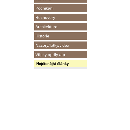
Podnikání
Rozhovory
Architektura
Historie
Názory/fotky/videa
Vtípky apríly atp.
Nejčtenější články