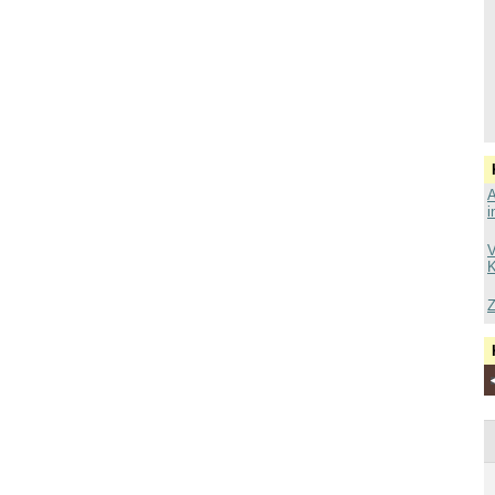
A
i
V
K
Z