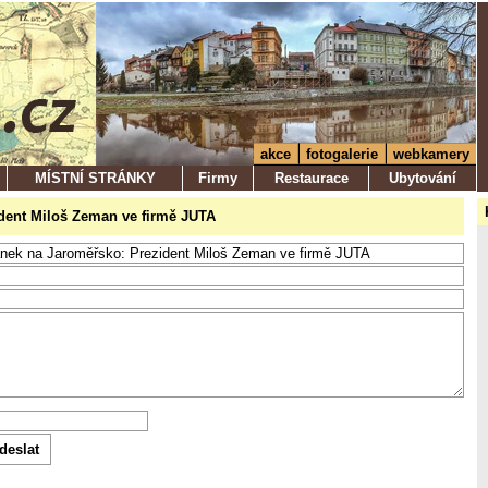
akce
fotogalerie
webkamery
MÍSTNÍ STRÁNKY
Firmy
Restaurace
Ubytování
zident Miloš Zeman ve firmě JUTA