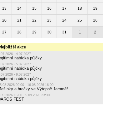
13
14
15
16
17
18
19
20
21
22
23
24
25
26
27
28
29
30
31
1
2
Nejbližší akce
.07.2026 - 4.07.2027
egitimní nabídka půjčky
.07.2026 - 5.07.2027
egitimní nabídka půjčky
.07.2026 - 9.07.2027
egitimní nabídka půjčky
5.08.2026 09:00 - 16.08.2026 16:00
ašinky a hračky ve Výtopně Jaroměř
.09.2026 16:00 - 5.09.2026 23:30
DAROS FEST