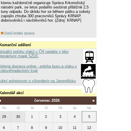
kterou každoročně organizuje Správa Krkonošský
národní park, se letos podařilo sesbírat přibližně 2,5
tuny odpadu. Do úklidu hor se během pátku a soboty
zapojilo zhruba 300 pracovníků Správy KRNAP,
dobrovolníků i návštěvníků hor. (Zdroj: KRNAP)
Další krátké zprávy
Komerční sdělení
ktuální polohu vlaků v ČR najdete v této
nteraktivní mapě SŽDC
eřejná doprava online - poloha busu a vlaku v
rálovéhradeckém kraji
ubní pohotovost o víkendech na Jaroměřsku
Kalendář akcí
červenec 2026
Po
Út
St
Čt
Pá
So
Ne
29
30
1
2
3
4
5
6
7
8
9
10
11
12