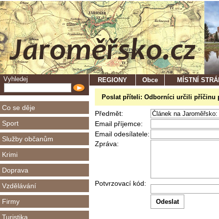
Vyhledej
REGIONY
Obce
MÍSTNÍ STR
Poslat příteli: Odborníci určili příčin
Co se děje
Předmět:
Sport
Email příjemce:
Email odesílatele:
Služby občanům
Zpráva:
Krimi
Doprava
Potvrzovací kód:
Vzdělávání
Firmy
Turistika