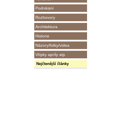
Podnikání
Rozhovory
Architektura
Historie
Názory/fotky/videa
Vtípky apríly atp.
Nejčtenější články