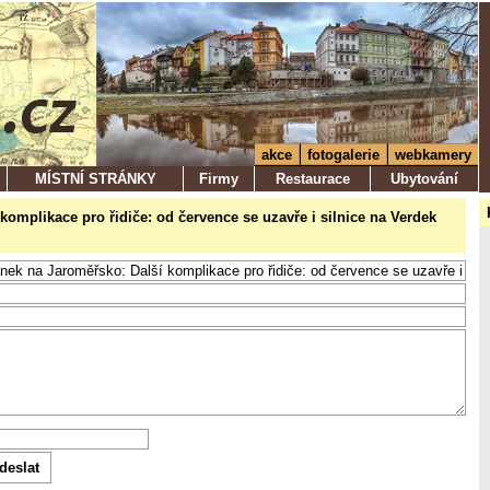
akce
fotogalerie
webkamery
MÍSTNÍ STRÁNKY
Firmy
Restaurace
Ubytování
í komplikace pro řidiče: od července se uzavře i silnice na Verdek