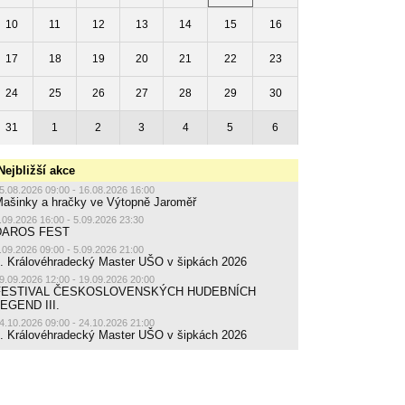
10
11
12
13
14
15
16
17
18
19
20
21
22
23
24
25
26
27
28
29
30
31
1
2
3
4
5
6
Nejbližší akce
5.08.2026 09:00 - 16.08.2026 16:00
ašinky a hračky ve Výtopně Jaroměř
.09.2026 16:00 - 5.09.2026 23:30
DAROS FEST
.09.2026 09:00 - 5.09.2026 21:00
. Královéhradecký Master UŠO v šipkách 2026
9.09.2026 12:00 - 19.09.2026 20:00
FESTIVAL ČESKOSLOVENSKÝCH HUDEBNÍCH
EGEND III.
4.10.2026 09:00 - 24.10.2026 21:00
. Královéhradecký Master UŠO v šipkách 2026