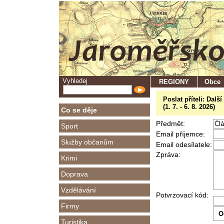
Vyhledej
REGIONY
Obce
Poslat příteli: Dalš
(1. 7. - 6. 8. 2026)
Co se děje
Předmět:
Sport
Email příjemce:
Služby občanům
Email odesílatele:
Zpráva:
Krimi
Doprava
Vzdělávání
Potvrzovací kód:
Firmy
Turistika