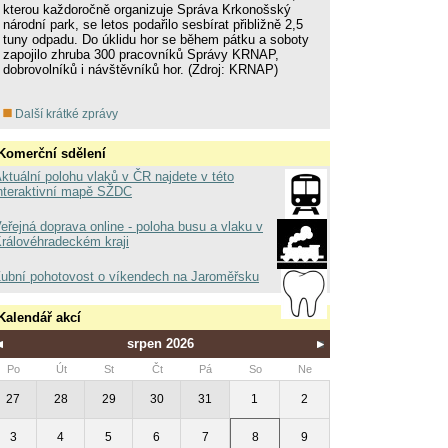
kterou každoročně organizuje Správa Krkonošský
národní park, se letos podařilo sesbírat přibližně 2,5
tuny odpadu. Do úklidu hor se během pátku a soboty
zapojilo zhruba 300 pracovníků Správy KRNAP,
dobrovolníků i návštěvníků hor. (Zdroj: KRNAP)
Další krátké zprávy
Komerční sdělení
ktuální polohu vlaků v ČR najdete v této
nteraktivní mapě SŽDC
eřejná doprava online - poloha busu a vlaku v
rálovéhradeckém kraji
ubní pohotovost o víkendech na Jaroměřsku
Kalendář akcí
srpen 2026
Po
Út
St
Čt
Pá
So
Ne
27
28
29
30
31
1
2
3
4
5
6
7
8
9