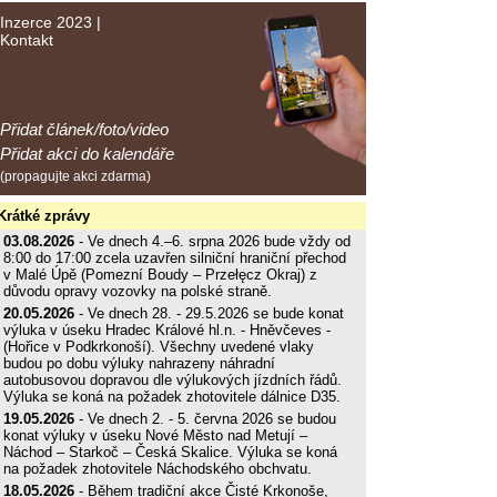
Inzerce 2023
|
Kontakt
Přidat článek/foto/video
Přidat akci do kalendáře
(propagujte akci zdarma)
Krátké zprávy
03.08.2026
- Ve dnech 4.–6. srpna 2026 bude vždy od
8:00 do 17:00 zcela uzavřen silniční hraniční přechod
v Malé Úpě (Pomezní Boudy – Przełęcz Okraj) z
důvodu opravy vozovky na polské straně.
20.05.2026
- Ve dnech 28. - 29.5.2026 se bude konat
výluka v úseku Hradec Králové hl.n. - Hněvčeves -
(Hořice v Podkrkonoší). Všechny uvedené vlaky
budou po dobu výluky nahrazeny náhradní
autobusovou dopravou dle výlukových jízdních řádů.
Výluka se koná na požadek zhotovitele dálnice D35.
19.05.2026
- Ve dnech 2. - 5. června 2026 se budou
konat výluky v úseku Nové Město nad Metují –
Náchod – Starkoč – Česká Skalice. Výluka se koná
na požadek zhotovitele Náchodského obchvatu.
18.05.2026
- Během tradiční akce Čisté Krkonoše,