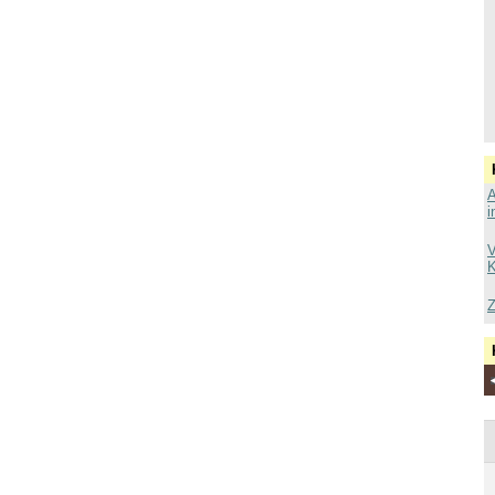
A
i
V
K
Z