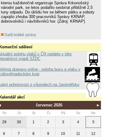
kterou každoročně organizuje Správa Krkonošský
národní park, se letos podařilo sesbírat přibližně 2,5
tuny odpadu. Do úklidu hor se během pátku a soboty
zapojilo zhruba 300 pracovníků Správy KRNAP,
dobrovolníků i návštěvníků hor. (Zdroj: KRNAP)
Další krátké zprávy
Komerční sdělení
ktuální polohu vlaků v ČR najdete v této
nteraktivní mapě SŽDC
eřejná doprava online - poloha busu a vlaku v
rálovéhradeckém kraji
ubní pohotovost o víkendech na Jaroměřsku
Kalendář akcí
červenec 2026
Po
Út
St
Čt
Pá
So
Ne
29
30
1
2
3
4
5
6
7
8
9
10
11
12