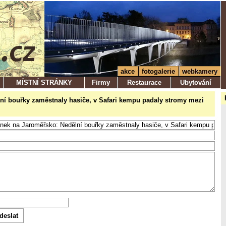
akce
fotogalerie
webkamery
MÍSTNÍ STRÁNKY
Firmy
Restaurace
Ubytování
ělní bouřky zaměstnaly hasiče, v Safari kempu padaly stromy mezi