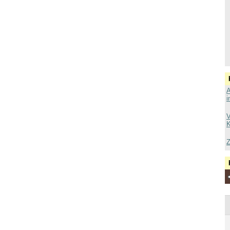
A
i
V
K
Z