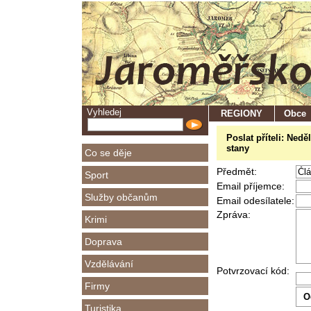
Vyhledej
REGIONY
Obce
Poslat příteli: Ned
stany
Co se děje
Předmět:
Sport
Email příjemce:
Služby občanům
Email odesílatele:
Zpráva:
Krimi
Doprava
Vzdělávání
Potvrzovací kód:
Firmy
Turistika