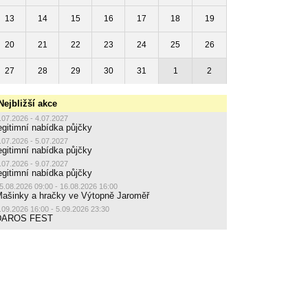
13
14
15
16
17
18
19
20
21
22
23
24
25
26
27
28
29
30
31
1
2
Nejbližší akce
.07.2026 - 4.07.2027
egitimní nabídka půjčky
.07.2026 - 5.07.2027
egitimní nabídka půjčky
.07.2026 - 9.07.2027
egitimní nabídka půjčky
5.08.2026 09:00 - 16.08.2026 16:00
ašinky a hračky ve Výtopně Jaroměř
.09.2026 16:00 - 5.09.2026 23:30
DAROS FEST