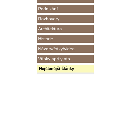
Podnikání
Rozhovory
Architektura
Historie
Názory/fotky/videa
Vtípky apríly atp.
Nejčtenější články