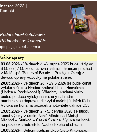
Inzerce 2023
|
Kontakt
Přidat článek/foto/video
Přidat akci do kalendáře
(propagujte akci zdarma)
Krátké zprávy
03.08.2026
- Ve dnech 4.–6. srpna 2026 bude vždy od
8:00 do 17:00 zcela uzavřen silniční hraniční přechod
v Malé Úpě (Pomezní Boudy – Przełęcz Okraj) z
důvodu opravy vozovky na polské straně.
20.05.2026
- Ve dnech 28. - 29.5.2026 se bude konat
výluka v úseku Hradec Králové hl.n. - Hněvčeves -
(Hořice v Podkrkonoší). Všechny uvedené vlaky
budou po dobu výluky nahrazeny náhradní
autobusovou dopravou dle výlukových jízdních řádů.
Výluka se koná na požadek zhotovitele dálnice D35.
19.05.2026
- Ve dnech 2. - 5. června 2026 se budou
konat výluky v úseku Nové Město nad Metují –
Náchod – Starkoč – Česká Skalice. Výluka se koná
na požadek zhotovitele Náchodského obchvatu.
18.05.2026
- Během tradiční akce Čisté Krkonoše,