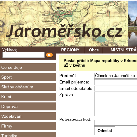
Vyhledej
REGIONY
Obce
MÍSTNÍ STR
Poslat příteli: Mapa republiky v Krkon
už v květnu
Co se děje
Předmět:
Sport
Email příjemce:
Služby občanům
Email odesílatele:
Zpráva:
Krimi
Doprava
Vzdělávání
Potvrzovací kód:
Firmy
Turistika