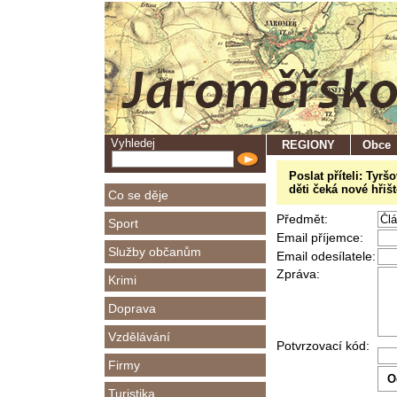
Vyhledej
REGIONY
Obce
Poslat příteli: Tyr
děti čeká nové hřiš
Co se děje
Předmět:
Sport
Email příjemce:
Služby občanům
Email odesílatele:
Zpráva:
Krimi
Doprava
Vzdělávání
Potvrzovací kód:
Firmy
Turistika