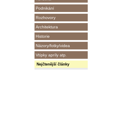
Podnikání
Rozhovory
Architektura
Historie
Názory/fotky/videa
Vtípky apríly atp.
Nejčtenější články