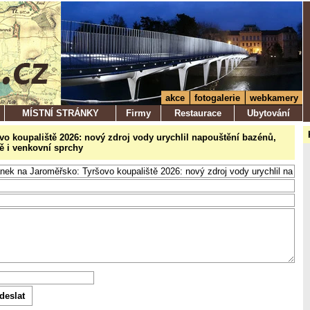
akce
fotogalerie
webkamery
MÍSTNÍ STRÁNKY
Firmy
Restaurace
Ubytování
šovo koupaliště 2026: nový zdroj vody urychlil napouštění bazénů,
tě i venkovní sprchy