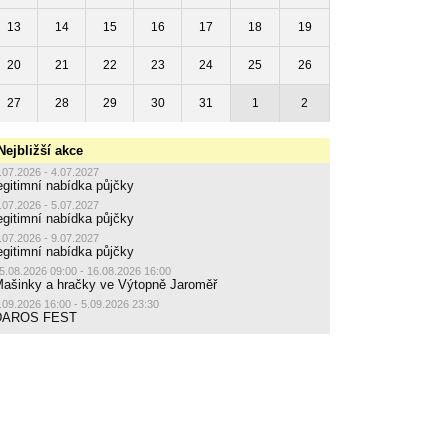
13
14
15
16
17
18
19
20
21
22
23
24
25
26
27
28
29
30
31
1
2
Nejbližší akce
.07.2026 - 4.07.2027
egitimní nabídka půjčky
.07.2026 - 5.07.2027
egitimní nabídka půjčky
.07.2026 - 9.07.2027
egitimní nabídka půjčky
5.08.2026 09:00 - 16.08.2026 16:00
ašinky a hračky ve Výtopně Jaroměř
.09.2026 16:00 - 5.09.2026 23:30
DAROS FEST