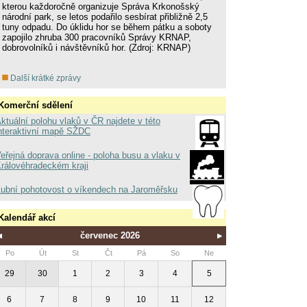
kterou každoročně organizuje Správa Krkonošský
národní park, se letos podařilo sesbírat přibližně 2,5
tuny odpadu. Do úklidu hor se během pátku a soboty
zapojilo zhruba 300 pracovníků Správy KRNAP,
dobrovolníků i návštěvníků hor. (Zdroj: KRNAP)
Další krátké zprávy
Komerční sdělení
ktuální polohu vlaků v ČR najdete v této
nteraktivní mapě SŽDC
eřejná doprava online - poloha busu a vlaku v
rálovéhradeckém kraji
ubní pohotovost o víkendech na Jaroměřsku
Kalendář akcí
červenec 2026
Po
Út
St
Čt
Pá
So
Ne
29
30
1
2
3
4
5
6
7
8
9
10
11
12