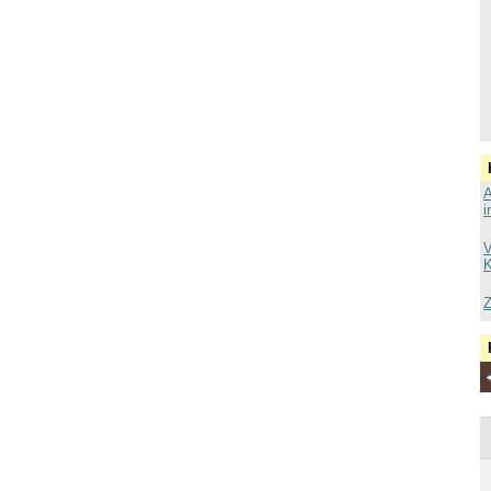
A
i
V
K
Z