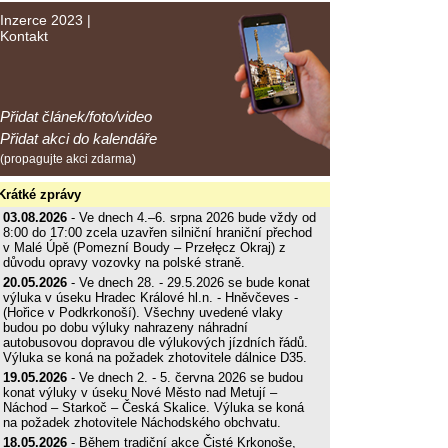
Inzerce 2023
|
Kontakt
Přidat článek/foto/video
Přidat akci do kalendáře
(propagujte akci zdarma)
Krátké zprávy
03.08.2026
- Ve dnech 4.–6. srpna 2026 bude vždy od
8:00 do 17:00 zcela uzavřen silniční hraniční přechod
v Malé Úpě (Pomezní Boudy – Przełęcz Okraj) z
důvodu opravy vozovky na polské straně.
20.05.2026
- Ve dnech 28. - 29.5.2026 se bude konat
výluka v úseku Hradec Králové hl.n. - Hněvčeves -
(Hořice v Podkrkonoší). Všechny uvedené vlaky
budou po dobu výluky nahrazeny náhradní
autobusovou dopravou dle výlukových jízdních řádů.
Výluka se koná na požadek zhotovitele dálnice D35.
19.05.2026
- Ve dnech 2. - 5. června 2026 se budou
konat výluky v úseku Nové Město nad Metují –
Náchod – Starkoč – Česká Skalice. Výluka se koná
na požadek zhotovitele Náchodského obchvatu.
18.05.2026
- Během tradiční akce Čisté Krkonoše,