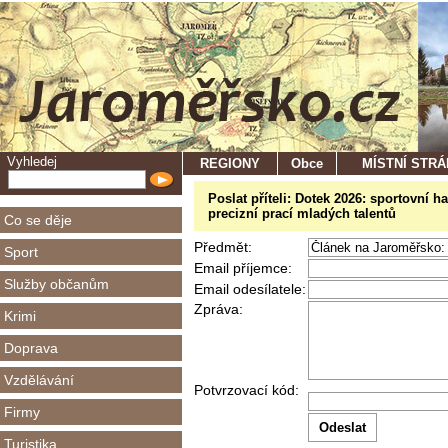
Vyhledej
REGIONY
Obce
MÍSTNÍ STR
Poslat příteli: Dotek 2026: sportovní h
precizní prací mladých talentů
Co se děje
Předmět:
Sport
Email příjemce:
Služby občanům
Email odesílatele:
Zpráva:
Krimi
Doprava
Vzdělávání
Potvrzovací kód:
Firmy
Turistika