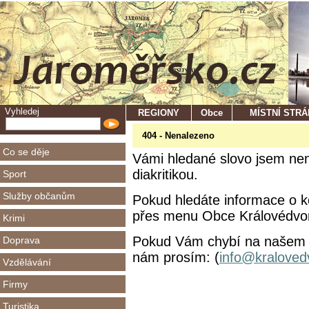
Vyhledej
REGIONY
Obce
MÍSTNÍ STR
404 - Nenalezeno
Co se děje
Vámi hledané slovo jsem nena
diakritikou.
Sport
Služby občanům
Pokud hledáte informace o ko
přes menu Obce Královédvors
Krimi
Pokud Vám chybí na našem se
Doprava
nám prosím: (
info@kraloved
Vzdělávání
Firmy
Turistika