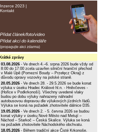
Inzerce 2023
|
Kontakt
Přidat článek/foto/video
Přidat akci do kalendáře
(propagujte akci zdarma)
Krátké zprávy
03.08.2026
- Ve dnech 4.–6. srpna 2026 bude vždy od
8:00 do 17:00 zcela uzavřen silniční hraniční přechod
v Malé Úpě (Pomezní Boudy – Przełęcz Okraj) z
důvodu opravy vozovky na polské straně.
20.05.2026
- Ve dnech 28. - 29.5.2026 se bude konat
výluka v úseku Hradec Králové hl.n. - Hněvčeves -
(Hořice v Podkrkonoší). Všechny uvedené vlaky
budou po dobu výluky nahrazeny náhradní
autobusovou dopravou dle výlukových jízdních řádů.
Výluka se koná na požadek zhotovitele dálnice D35.
19.05.2026
- Ve dnech 2. - 5. června 2026 se budou
konat výluky v úseku Nové Město nad Metují –
Náchod – Starkoč – Česká Skalice. Výluka se koná
na požadek zhotovitele Náchodského obchvatu.
18.05.2026
- Během tradiční akce Čisté Krkonoše,