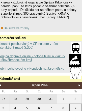
kterou každoročně organizuje Správa Krkonošský
národní park, se letos podařilo sesbírat přibližně 2,5
tuny odpadu. Do úklidu hor se během pátku a soboty
zapojilo zhruba 300 pracovníků Správy KRNAP,
dobrovolníků i návštěvníků hor. (Zdroj: KRNAP)
Další krátké zprávy
Komerční sdělení
ktuální polohu vlaků v ČR najdete v této
nteraktivní mapě SŽDC
eřejná doprava online - poloha busu a vlaku v
rálovéhradeckém kraji
ubní pohotovost o víkendech na Jaroměřsku
Kalendář akcí
srpen 2026
Po
Út
St
Čt
Pá
So
Ne
27
28
29
30
31
1
2
3
4
5
6
7
8
9