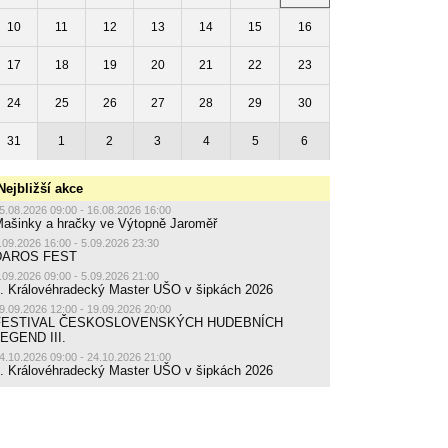
10
11
12
13
14
15
16
17
18
19
20
21
22
23
24
25
26
27
28
29
30
31
1
2
3
4
5
6
Nejbližší akce
5.08.2026 09:00 - 16.08.2026 16:00
ašinky a hračky ve Výtopně Jaroměř
.09.2026 16:00 - 5.09.2026 23:30
DAROS FEST
.09.2026 09:00 - 5.09.2026 21:00
. Královéhradecký Master UŠO v šipkách 2026
9.09.2026 12:00 - 19.09.2026 20:00
FESTIVAL ČESKOSLOVENSKÝCH HUDEBNÍCH
EGEND III.
4.10.2026 09:00 - 24.10.2026 21:00
. Královéhradecký Master UŠO v šipkách 2026