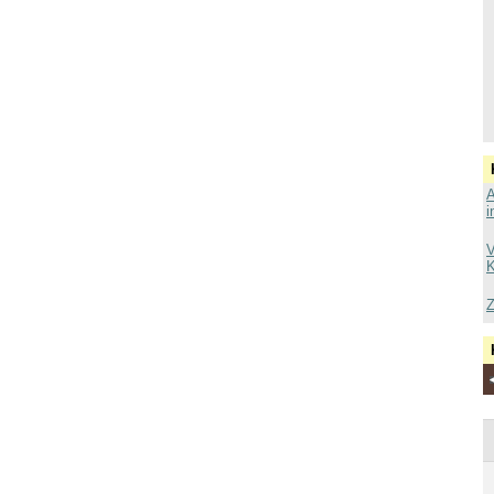
A
i
V
K
Z