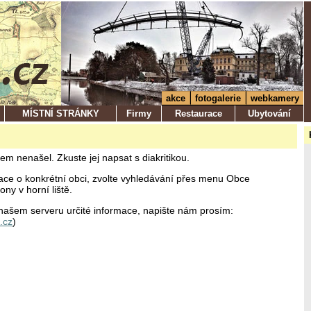
akce
fotogalerie
webkamery
MÍSTNÍ STRÁNKY
Firmy
Restaurace
Ubytování
em nenašel. Zkuste jej napsat s diakritikou.
ace o konkrétní obci, zvolte vyhledávání přes menu Obce
ny v horní liště.
ašem serveru určité informace, napište nám prosím:
.cz
)