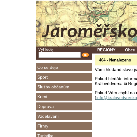
Vyhledej
REGIONY
Obce
404 - Nenalezeno
Co se děje
Vámi hledané slovo js
Sport
Pokud hledáte inform
Královédvorsa či Regio
Služby občanům
Pokud Vám chybí na n
Krimi
(
info@kralovedvorsko
Doprava
Vzdělávání
Firmy
Turistika