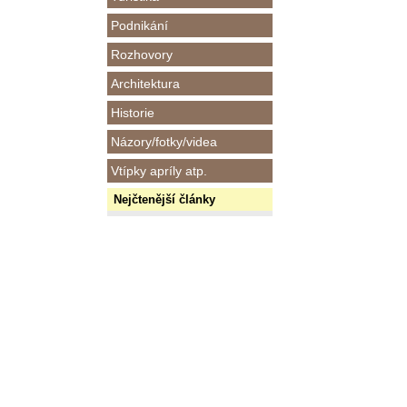
Podnikání
Rozhovory
Architektura
Historie
Názory/fotky/videa
Vtípky apríly atp.
Nejčtenější články