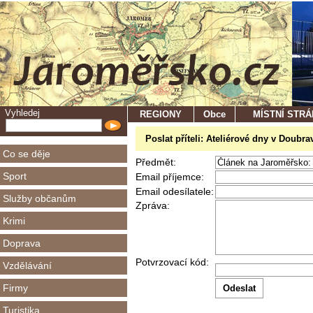
Vyhledej
REGIONY
Obce
MÍSTNÍ STR
Poslat příteli: Ateliérové dny v Doubrav
Co se děje
Předmět:
Sport
Email příjemce:
Email odesílatele:
Služby občanům
Zpráva:
Krimi
Doprava
Potvrzovací kód:
Vzdělávání
Firmy
Turistika