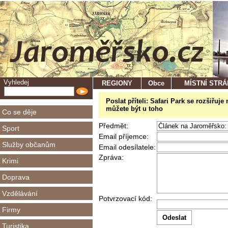
Vyhledej
REGIONY
Obce
MÍSTNÍ STR
Poslat příteli: Safari Park se rozšiřuj
můžete být u toho
Co se děje
Předmět:
Sport
Email příjemce:
Služby občanům
Email odesílatele:
Zpráva:
Krimi
Doprava
Vzdělávání
Potvrzovací kód:
Firmy
Turistika