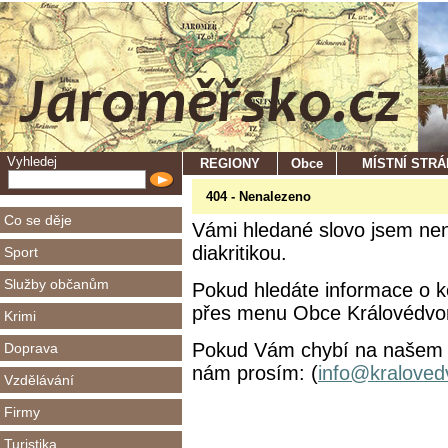
Vyhledej
REGIONY
Obce
MÍSTNÍ STR
404 - Nenalezeno
Co se děje
Vámi hledané slovo jsem nena
diakritikou.
Sport
Služby občanům
Pokud hledáte informace o ko
přes menu Obce Královédvors
Krimi
Pokud Vám chybí na našem se
Doprava
nám prosím: (
info@kraloved
Vzdělávání
Firmy
Turistika