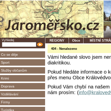
Vyhledej
REGIONY
Obce
MÍSTNÍ STR
404 - Nenalezeno
Co se děje
Vámi hledané slovo jsem nena
diakritikou.
Sport
Služby občanům
Pokud hledáte informace o ko
přes menu Obce Královédvors
Krimi
Pokud Vám chybí na našem se
Doprava
nám prosím: (
info@kraloved
Vzdělávání
Firmy
Turistika