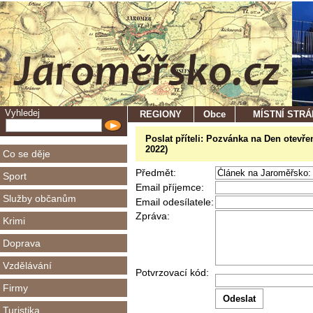
Vyhledej
REGIONY
Obce
MÍSTNÍ STR
Poslat příteli: Pozvánka na Den otevře
2022)
Co se děje
Předmět:
Sport
Email příjemce:
Služby občanům
Email odesílatele:
Zpráva:
Krimi
Doprava
Vzdělávání
Potvrzovací kód:
Firmy
Turistika