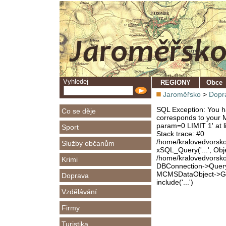
Vyhledej
REGIONY
Obce
Jaroměřsko
>
Dopr
SQL Exception: You ha
Co se děje
corresponds to your M
param=0 LIMIT 1' at l
Sport
Stack trace: #0
/home/kralovedvorsk
Služby občanům
xSQL_Query('...', Obj
/home/kralovedvorsk
Krimi
DBConnection->Query(
MCMSDataObject->Get
Doprava
include('...')
Vzdělávání
Firmy
Turistika