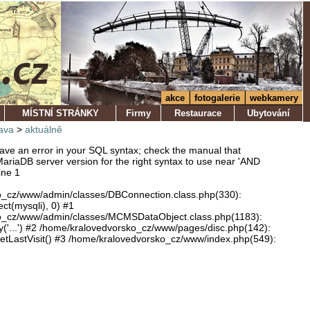
akce
fotogalerie
webkamery
MÍSTNÍ STRÁNKY
Firmy
Restaurace
Ubytování
ava
>
aktuálně
ve an error in your SQL syntax; check the manual that
ariaDB server version for the right syntax to use near 'AND
ine 1
o_cz/www/admin/classes/DBConnection.class.php(330):
ect(mysqli), 0) #1
o_cz/www/admin/classes/MCMSDataObject.class.php(1183):
'...') #2 /home/kralovedvorsko_cz/www/pages/disc.php(142):
LastVisit() #3 /home/kralovedvorsko_cz/www/index.php(549):