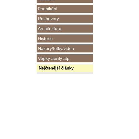
Podnikání
Rozhovory
Architektura
Historie
Názory/fotky/videa
Vtípky apríly atp.
Nejčtenější články