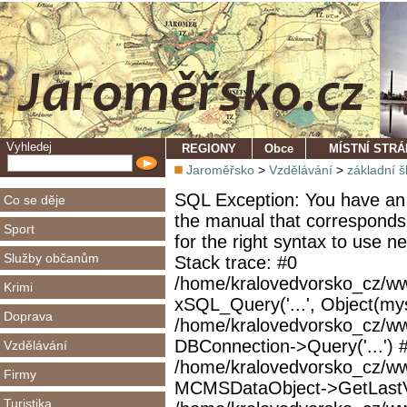
Vyhledej
REGIONY
Obce
MÍSTNÍ STR
Jaroměřsko
>
Vzdělávání
>
základní š
SQL Exception: You have an 
Co se děje
the manual that corresponds
Sport
for the right syntax to use 
Služby občanům
Stack trace: #0
/home/kralovedvorsko_cz/ww
Krimi
xSQL_Query('...', Object(mys
Doprava
/home/kralovedvorsko_cz/w
DBConnection->Query('...') 
Vzdělávání
/home/kralovedvorsko_cz/ww
Firmy
MCMSDataObject->GetLastVi
Turistika