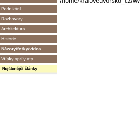
/home/kralovedvorsko_cz/www/
Podnikání
Rozhovory
Architektura
Historie
Názory/fotky/videa
Vtípky apríly atp.
Nejčtenější články