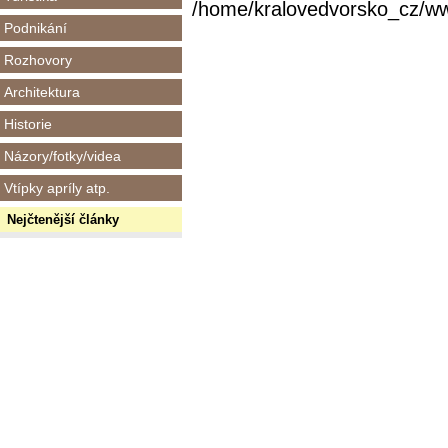
/home/kralovedvorsko_cz/www/
Podnikání
Rozhovory
Architektura
Historie
Názory/fotky/videa
Vtípky apríly atp.
Nejčtenější články