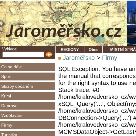
Vyhledej
REGIONY
Obce
MÍSTNÍ STR
Jaroměřsko
>
Firmy
Co se děje
SQL Exception: You have an 
the manual that corresponds
Sport
for the right syntax to use 
Služby občanům
Stack trace: #0
Krimi
/home/kralovedvorsko_cz/ww
xSQL_Query('...', Object(mys
Doprava
/home/kralovedvorsko_cz/w
Vzdělávání
DBConnection->Query('...') 
/home/kralovedvorsko_cz/ww
Firmy
MCMSDataObject->GetLastVi
Turistika