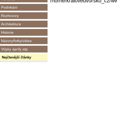
/home/kralovedvorsko_cz/www/
Podnikání
Rozhovory
Architektura
Historie
Názory/fotky/videa
Vtípky apríly atp.
Nejčtenější články