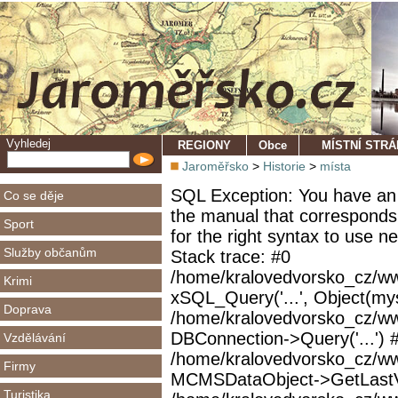
Vyhledej
REGIONY
Obce
MÍSTNÍ STR
Jaroměřsko
>
Historie
>
místa
SQL Exception: You have an 
Co se děje
the manual that corresponds
Sport
for the right syntax to use 
Služby občanům
Stack trace: #0
/home/kralovedvorsko_cz/ww
Krimi
xSQL_Query('...', Object(mys
Doprava
/home/kralovedvorsko_cz/w
DBConnection->Query('...') 
Vzdělávání
/home/kralovedvorsko_cz/ww
Firmy
MCMSDataObject->GetLastVi
Turistika