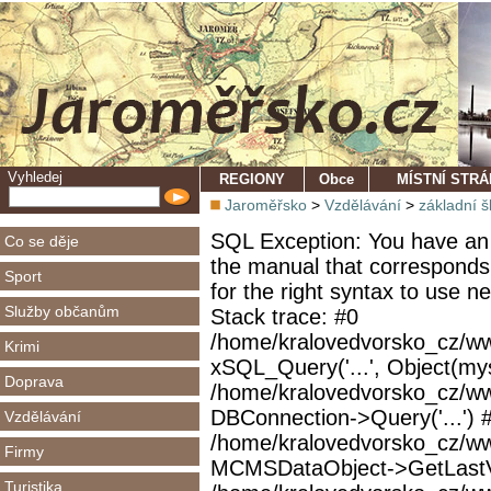
Vyhledej
REGIONY
Obce
MÍSTNÍ STR
Jaroměřsko
>
Vzdělávání
>
základní š
SQL Exception: You have an 
Co se děje
the manual that corresponds
Sport
for the right syntax to use 
Služby občanům
Stack trace: #0
/home/kralovedvorsko_cz/ww
Krimi
xSQL_Query('...', Object(mys
Doprava
/home/kralovedvorsko_cz/w
DBConnection->Query('...') 
Vzdělávání
/home/kralovedvorsko_cz/ww
Firmy
MCMSDataObject->GetLastVi
Turistika