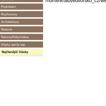
/home/kralovedvorsko_cz/www/
Podnikání
Rozhovory
Architektura
Historie
Názory/fotky/videa
Vtípky apríly atp.
Nejčtenější články