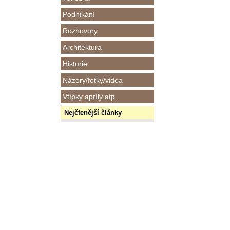
Podnikání
Rozhovory
Architektura
Historie
Názory/fotky/videa
Vtípky apríly atp.
Nejčtenější články