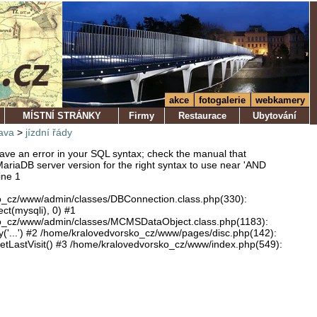
akce
fotogalerie
webkamery
MÍSTNÍ STRÁNKY
Firmy
Restaurace
Ubytování
ava
>
jízdní řády
ve an error in your SQL syntax; check the manual that
ariaDB server version for the right syntax to use near 'AND
ine 1
o_cz/www/admin/classes/DBConnection.class.php(330):
ect(mysqli), 0) #1
o_cz/www/admin/classes/MCMSDataObject.class.php(1183):
'...') #2 /home/kralovedvorsko_cz/www/pages/disc.php(142):
LastVisit() #3 /home/kralovedvorsko_cz/www/index.php(549):