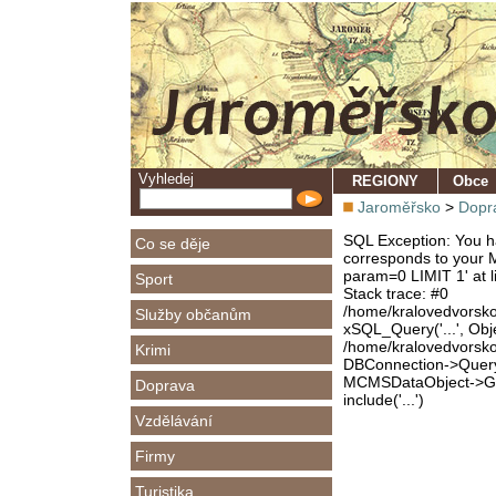
Vyhledej
REGIONY
Obce
Jaroměřsko
>
Dopr
SQL Exception: You ha
Co se děje
corresponds to your M
param=0 LIMIT 1' at l
Sport
Stack trace: #0
/home/kralovedvorsk
Služby občanům
xSQL_Query('...', Obj
/home/kralovedvorsk
Krimi
DBConnection->Query(
MCMSDataObject->Get
Doprava
include('...')
Vzdělávání
Firmy
Turistika