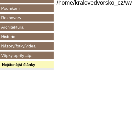
/home/kralovedvorsko_cz/www/
Podnikání
Rozhovory
Architektura
Historie
Názory/fotky/videa
Vtípky apríly atp.
Nejčtenější články