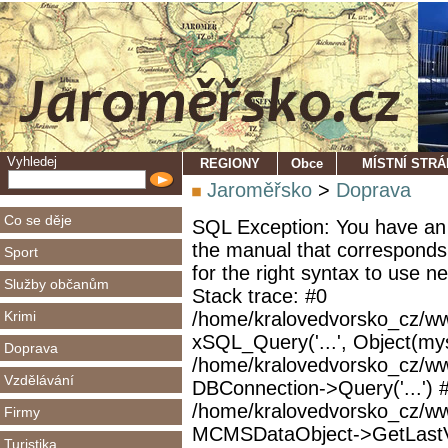
Vyhledej
REGIONY
Obce
MÍSTNÍ STR
Jaroměřsko
>
Doprava
Co se děje
SQL Exception: You have an 
the manual that corresponds
Sport
for the right syntax to use 
Služby občanům
Stack trace: #0
Krimi
/home/kralovedvorsko_cz/ww
xSQL_Query('...', Object(mys
Doprava
/home/kralovedvorsko_cz/w
Vzdělávání
DBConnection->Query('...') 
/home/kralovedvorsko_cz/ww
Firmy
MCMSDataObject->GetLastVi
Turistika