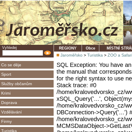
Vyhledej
REGIONY
Obce
MÍSTNÍ STR
Jaroměřsko
>
Turistika
>
ZOO a Safar
SQL Exception: You have an 
Co se děje
the manual that corresponds
Sport
for the right syntax to use 
Služby občanům
Stack trace: #0
/home/kralovedvorsko_cz/ww
Krimi
xSQL_Query('...', Object(mys
Doprava
/home/kralovedvorsko_cz/w
DBConnection->Query('...') 
Vzdělávání
/home/kralovedvorsko_cz/ww
Firmy
MCMSDataObject->GetLastVi
Turistika