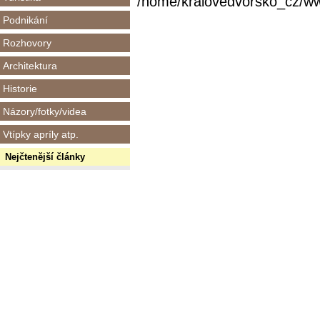
/home/kralovedvorsko_cz/www/
Podnikání
Rozhovory
Architektura
Historie
Názory/fotky/videa
Vtípky apríly atp.
Nejčtenější články