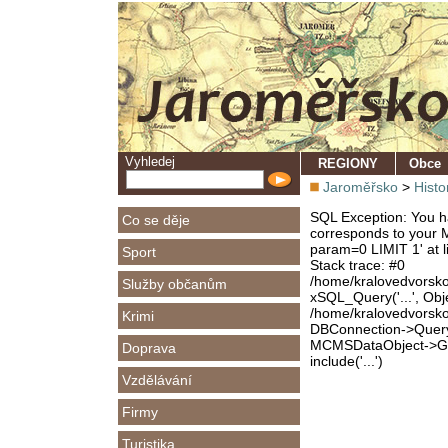
Vyhledej
REGIONY
Obce
Jaroměřsko
>
Histo
SQL Exception: You ha
Co se děje
corresponds to your M
param=0 LIMIT 1' at l
Sport
Stack trace: #0
/home/kralovedvorsk
Služby občanům
xSQL_Query('...', Obj
/home/kralovedvorsk
Krimi
DBConnection->Query(
MCMSDataObject->Get
Doprava
include('...')
Vzdělávání
Firmy
Turistika