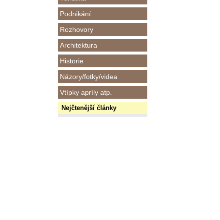
Podnikání
Rozhovory
Architektura
Historie
Názory/fotky/videa
Vtípky apríly atp.
Nejčtenější články