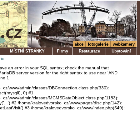
akce
fotogalerie
webkamery
MÍSTNÍ STRÁNKY
Firmy
Restaurace
Ubytování
rie
ve an error in your SQL syntax; check the manual that
ariaDB server version for the right syntax to use near 'AND
ine 1
o_cz/www/admin/classes/DBConnection.class.php(330):
ect(mysqli), 0) #1
o_cz/www/admin/classes/MCMSDataObject.class.php(1183):
'...') #2 /home/kralovedvorsko_cz/www/pages/disc.php(142):
LastVisit() #3 /home/kralovedvorsko_cz/www/index.php(549):