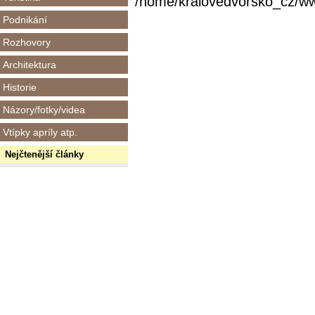
/home/kralovedvorsko_cz/www/
Podnikání
Rozhovory
Architektura
Historie
Názory/fotky/videa
Vtípky apríly atp.
Nejčtenější články