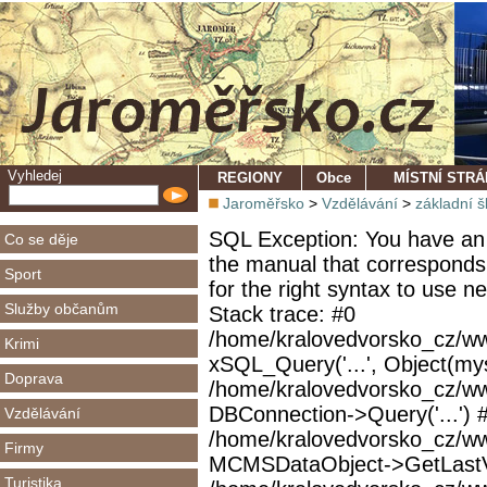
Vyhledej
REGIONY
Obce
MÍSTNÍ STR
Jaroměřsko
>
Vzdělávání
>
základní š
SQL Exception: You have an 
Co se děje
the manual that corresponds
Sport
for the right syntax to use 
Služby občanům
Stack trace: #0
/home/kralovedvorsko_cz/ww
Krimi
xSQL_Query('...', Object(mys
Doprava
/home/kralovedvorsko_cz/w
DBConnection->Query('...') 
Vzdělávání
/home/kralovedvorsko_cz/ww
Firmy
MCMSDataObject->GetLastVi
Turistika