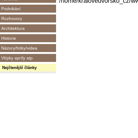
/home/kralovedvorsko_cz/www/
Podnikání
Rozhovory
Architektura
Historie
Názory/fotky/videa
Vtípky apríly atp.
Nejčtenější články