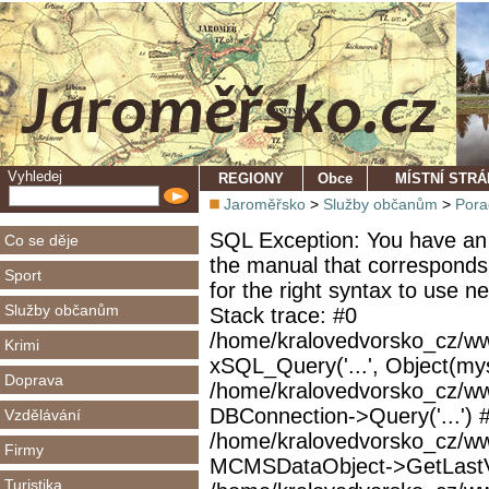
Vyhledej
REGIONY
Obce
MÍSTNÍ STR
Jaroměřsko
>
Služby občanům
>
Pora
SQL Exception: You have an 
Co se děje
the manual that corresponds
Sport
for the right syntax to use 
Služby občanům
Stack trace: #0
/home/kralovedvorsko_cz/ww
Krimi
xSQL_Query('...', Object(mys
Doprava
/home/kralovedvorsko_cz/w
DBConnection->Query('...') 
Vzdělávání
/home/kralovedvorsko_cz/ww
Firmy
MCMSDataObject->GetLastVi
Turistika