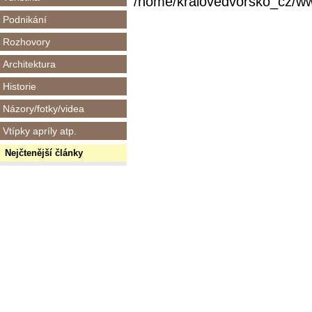
/home/kralovedvorsko_cz/www/
Podnikání
Rozhovory
Architektura
Historie
Názory/fotky/videa
Vtípky apríly atp.
Nejčtenější články