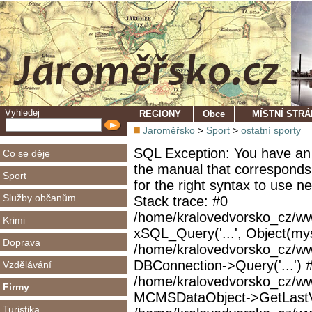
Vyhledej
REGIONY
Obce
MÍSTNÍ STR
Jaroměřsko
>
Sport
>
ostatní sporty
SQL Exception: You have an 
Co se děje
the manual that corresponds
Sport
for the right syntax to use 
Služby občanům
Stack trace: #0
/home/kralovedvorsko_cz/ww
Krimi
xSQL_Query('...', Object(mys
Doprava
/home/kralovedvorsko_cz/w
DBConnection->Query('...') 
Vzdělávání
/home/kralovedvorsko_cz/ww
Firmy
MCMSDataObject->GetLastVi
Turistika