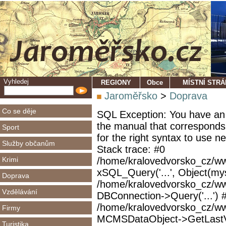
Vyhledej
REGIONY
Obce
MÍSTNÍ STR
Jaroměřsko
>
Doprava
Co se děje
SQL Exception: You have an 
the manual that corresponds
Sport
for the right syntax to use 
Služby občanům
Stack trace: #0
Krimi
/home/kralovedvorsko_cz/ww
xSQL_Query('...', Object(mys
Doprava
/home/kralovedvorsko_cz/w
Vzdělávání
DBConnection->Query('...') 
/home/kralovedvorsko_cz/ww
Firmy
MCMSDataObject->GetLastVi
Turistika