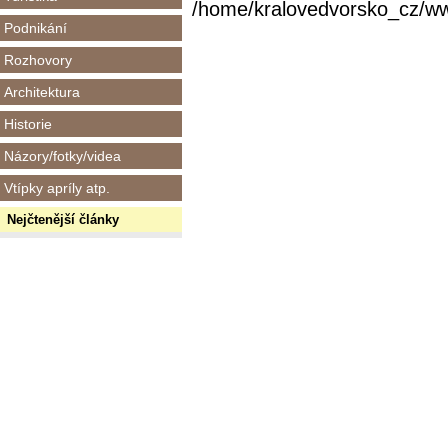
/home/kralovedvorsko_cz/www/
Podnikání
Rozhovory
Architektura
Historie
Názory/fotky/videa
Vtípky apríly atp.
Nejčtenější články