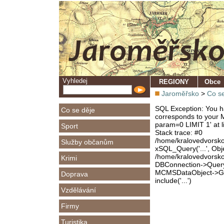
Vyhledej
REGIONY
Obce
Jaroměřsko
>
Co se
SQL Exception: You ha
Co se děje
corresponds to your M
param=0 LIMIT 1' at l
Sport
Stack trace: #0
/home/kralovedvorsk
Služby občanům
xSQL_Query('...', Obj
/home/kralovedvorsk
Krimi
DBConnection->Query(
MCMSDataObject->Get
Doprava
include('...')
Vzdělávání
Firmy
Turistika