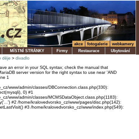
akce
fotogalerie
webkamery
MÍSTNÍ STRÁNKY
Firmy
Restaurace
Ubytování
 děje
>
divadlo
ve an error in your SQL syntax; check the manual that
ariaDB server version for the right syntax to use near 'AND
ine 1
o_cz/www/admin/classes/DBConnection.class.php(330):
ect(mysqli), 0) #1
o_cz/www/admin/classes/MCMSDataObject.class.php(1183):
'...') #2 /home/kralovedvorsko_cz/www/pages/disc.php(142):
LastVisit() #3 /home/kralovedvorsko_cz/www/index.php(549):