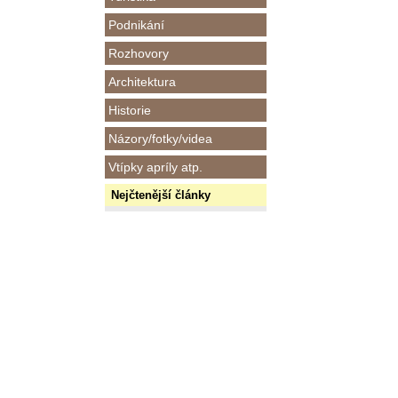
Podnikání
Rozhovory
Architektura
Historie
Názory/fotky/videa
Vtípky apríly atp.
Nejčtenější články