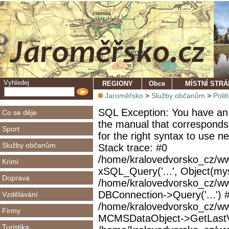
Vyhledej
REGIONY
Obce
MÍSTNÍ STR
Jaroměřsko
>
Služby občanům
>
Polit
SQL Exception: You have an 
Co se děje
the manual that corresponds
Sport
for the right syntax to use 
Služby občanům
Stack trace: #0
/home/kralovedvorsko_cz/ww
Krimi
xSQL_Query('...', Object(mys
Doprava
/home/kralovedvorsko_cz/w
DBConnection->Query('...') 
Vzdělávání
/home/kralovedvorsko_cz/ww
Firmy
MCMSDataObject->GetLastVi
Turistika