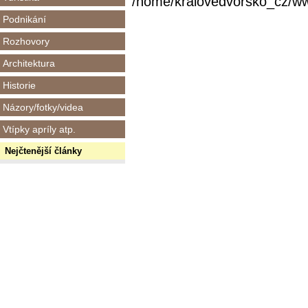
/home/kralovedvorsko_cz/www/
Podnikání
Rozhovory
Architektura
Historie
Názory/fotky/videa
Vtípky apríly atp.
Nejčtenější články