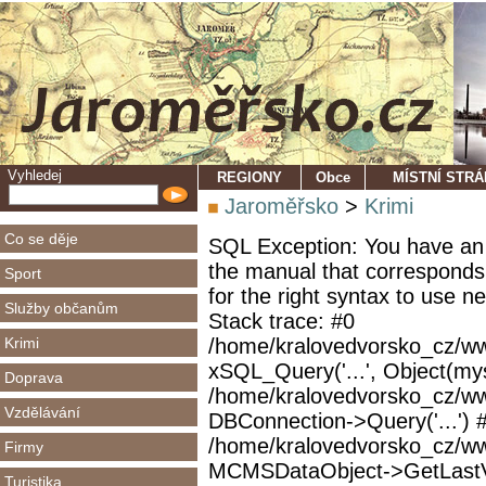
Vyhledej
REGIONY
Obce
MÍSTNÍ STR
Jaroměřsko
>
Krimi
Co se děje
SQL Exception: You have an 
the manual that corresponds
Sport
for the right syntax to use 
Služby občanům
Stack trace: #0
Krimi
/home/kralovedvorsko_cz/ww
xSQL_Query('...', Object(mys
Doprava
/home/kralovedvorsko_cz/w
Vzdělávání
DBConnection->Query('...') 
/home/kralovedvorsko_cz/ww
Firmy
MCMSDataObject->GetLastVi
Turistika