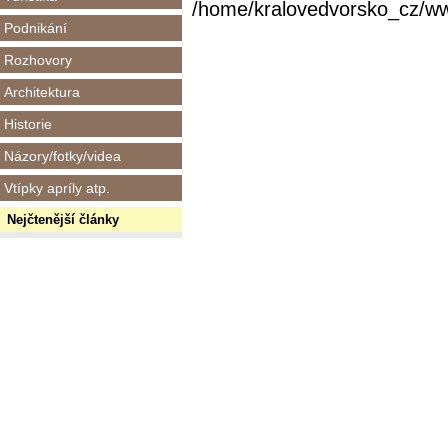
/home/kralovedvorsko_cz/www/
Podnikání
Rozhovory
Architektura
Historie
Názory/fotky/videa
Vtípky apríly atp.
Nejčtenější články