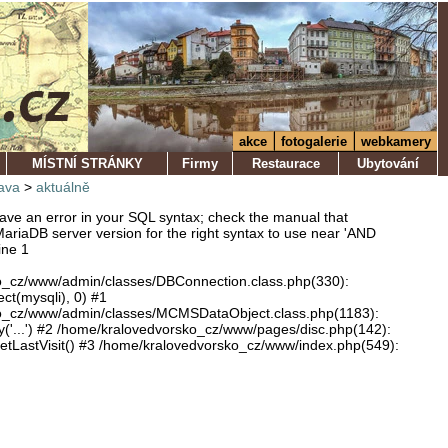
akce
fotogalerie
webkamery
MÍSTNÍ STRÁNKY
Firmy
Restaurace
Ubytování
ava
>
aktuálně
ve an error in your SQL syntax; check the manual that
ariaDB server version for the right syntax to use near 'AND
ine 1
o_cz/www/admin/classes/DBConnection.class.php(330):
ect(mysqli), 0) #1
o_cz/www/admin/classes/MCMSDataObject.class.php(1183):
'...') #2 /home/kralovedvorsko_cz/www/pages/disc.php(142):
LastVisit() #3 /home/kralovedvorsko_cz/www/index.php(549):