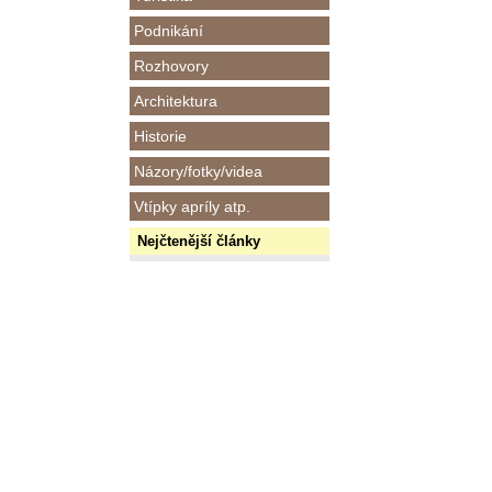
Podnikání
Rozhovory
Architektura
Historie
Názory/fotky/videa
Vtípky apríly atp.
Nejčtenější články