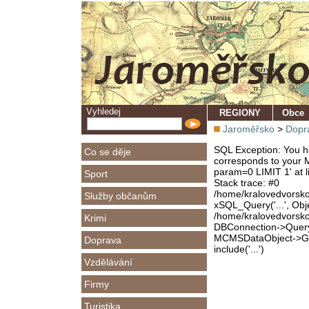
Vyhledej
REGIONY
Obce
Jaroměřsko
>
Dopr
SQL Exception: You ha
Co se děje
corresponds to your M
param=0 LIMIT 1' at l
Sport
Stack trace: #0
/home/kralovedvorsk
Služby občanům
xSQL_Query('...', Obj
/home/kralovedvorsk
Krimi
DBConnection->Query(
MCMSDataObject->Get
Doprava
include('...')
Vzdělávání
Firmy
Turistika