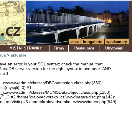
akce
fotogalerie
webkamery
MÍSTNÍ STRÁNKY
Firmy
Restaurace
Ubytování
ava
>
aktuálně
ve an error in your SQL syntax; check the manual that
ariaDB server version for the right syntax to use near 'AND
ine 1
o_cz/www/admin/classes/DBConnection.class.php(330):
ect(mysqli), 0) #1
o_cz/www/admin/classes/MCMSDataObject.class.php(1183):
'...') #2 /home/kralovedvorsko_cz/www/pages/disc.php(142):
LastVisit() #3 /home/kralovedvorsko_cz/www/index.php(549):