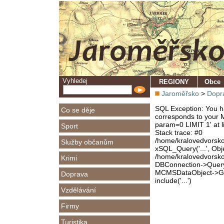
Vyhledej
REGIONY
Obce
Jaroměřsko
>
Dopr
SQL Exception: You ha
Co se děje
corresponds to your M
param=0 LIMIT 1' at l
Sport
Stack trace: #0
/home/kralovedvorsk
Služby občanům
xSQL_Query('...', Obj
/home/kralovedvorsk
Krimi
DBConnection->Query(
MCMSDataObject->Get
Doprava
include('...')
Vzdělávání
Firmy
Turistika