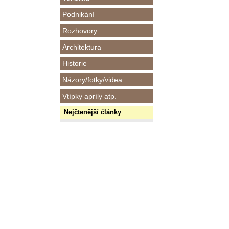
Podnikání
Rozhovory
Architektura
Historie
Názory/fotky/videa
Vtípky apríly atp.
Nejčtenější články