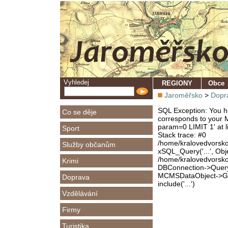
Vyhledej
REGIONY
Obce
Jaroměřsko
>
Dopr
SQL Exception: You ha
Co se děje
corresponds to your M
param=0 LIMIT 1' at l
Sport
Stack trace: #0
/home/kralovedvorsk
Služby občanům
xSQL_Query('...', Obj
/home/kralovedvorsk
Krimi
DBConnection->Query(
MCMSDataObject->Get
Doprava
include('...')
Vzdělávání
Firmy
Turistika