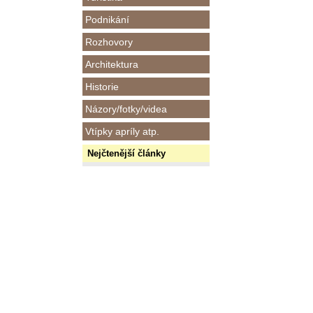
Podnikání
Rozhovory
Architektura
Historie
Názory/fotky/videa
Vtípky apríly atp.
Nejčtenější články