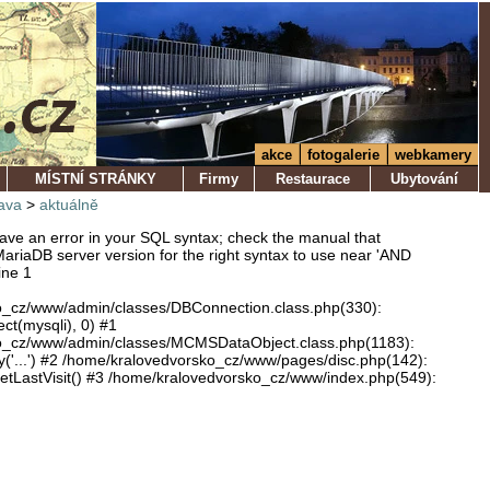
akce
fotogalerie
webkamery
MÍSTNÍ STRÁNKY
Firmy
Restaurace
Ubytování
ava
>
aktuálně
ve an error in your SQL syntax; check the manual that
ariaDB server version for the right syntax to use near 'AND
ine 1
o_cz/www/admin/classes/DBConnection.class.php(330):
ect(mysqli), 0) #1
o_cz/www/admin/classes/MCMSDataObject.class.php(1183):
'...') #2 /home/kralovedvorsko_cz/www/pages/disc.php(142):
LastVisit() #3 /home/kralovedvorsko_cz/www/index.php(549):