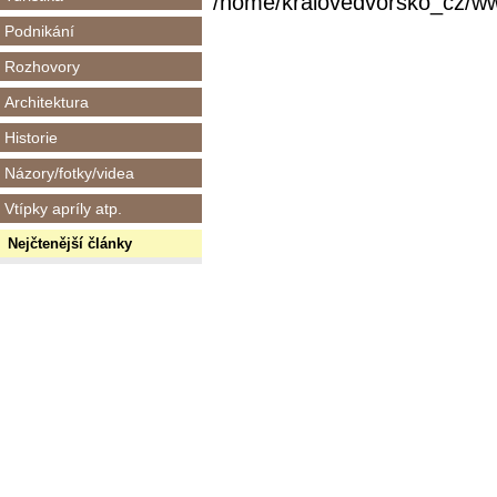
/home/kralovedvorsko_cz/www/
Podnikání
Rozhovory
Architektura
Historie
Názory/fotky/videa
Vtípky apríly atp.
Nejčtenější články