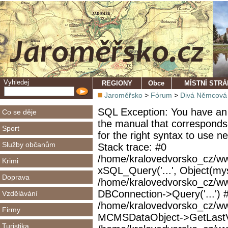
Vyhledej
REGIONY
Obce
MÍSTNÍ STR
Jaroměřsko
>
Fórum
>
Divá Němcová 
SQL Exception: You have an 
Co se děje
the manual that corresponds
Sport
for the right syntax to use 
Služby občanům
Stack trace: #0
/home/kralovedvorsko_cz/ww
Krimi
xSQL_Query('...', Object(mys
Doprava
/home/kralovedvorsko_cz/w
DBConnection->Query('...') 
Vzdělávání
/home/kralovedvorsko_cz/ww
Firmy
MCMSDataObject->GetLastVi
Turistika