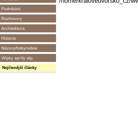
/home/kralovedvorsko_cz/www/
Podnikání
Rozhovory
Architektura
Historie
Názory/fotky/videa
Vtípky apríly atp.
Nejčtenější články