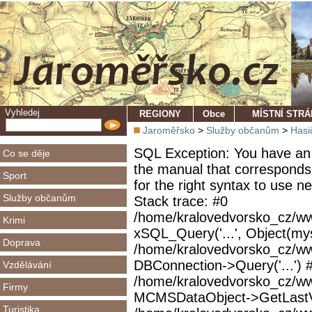
Vyhledej
REGIONY
Obce
MÍSTNÍ STR
Jaroměřsko
>
Služby občanům
>
Hasi
SQL Exception: You have an 
Co se děje
the manual that corresponds
Sport
for the right syntax to use 
Služby občanům
Stack trace: #0
/home/kralovedvorsko_cz/ww
Krimi
xSQL_Query('...', Object(mys
Doprava
/home/kralovedvorsko_cz/w
DBConnection->Query('...') 
Vzdělávání
/home/kralovedvorsko_cz/ww
Firmy
MCMSDataObject->GetLastVi
Turistika