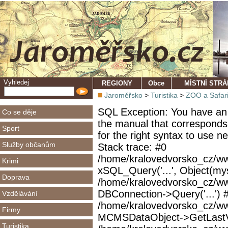
Vyhledej
REGIONY
Obce
MÍSTNÍ STR
Jaroměřsko
>
Turistika
>
ZOO a Safar
SQL Exception: You have an 
Co se děje
the manual that corresponds
Sport
for the right syntax to use 
Služby občanům
Stack trace: #0
/home/kralovedvorsko_cz/ww
Krimi
xSQL_Query('...', Object(mys
Doprava
/home/kralovedvorsko_cz/w
DBConnection->Query('...') 
Vzdělávání
/home/kralovedvorsko_cz/ww
Firmy
MCMSDataObject->GetLastVi
Turistika