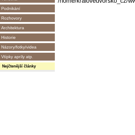
/home/kralovedvorsko_cz/www/
Podnikání
Rozhovory
Architektura
Historie
Názory/fotky/videa
Vtípky apríly atp.
Nejčtenější články