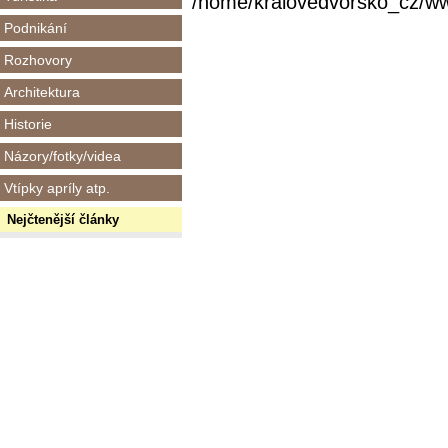
/home/kralovedvorsko_cz/www/
Podnikání
Rozhovory
Architektura
Historie
Názory/fotky/videa
Vtípky apríly atp.
Nejčtenější články