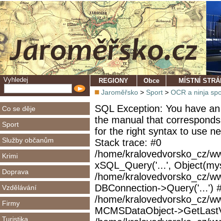
Vyhledej
REGIONY
Obce
MÍSTNÍ STR
Jaroměřsko
>
Sport
>
OCR a ninja spo
SQL Exception: You have an 
Co se děje
the manual that corresponds
Sport
for the right syntax to use 
Služby občanům
Stack trace: #0
/home/kralovedvorsko_cz/ww
Krimi
xSQL_Query('...', Object(mys
Doprava
/home/kralovedvorsko_cz/w
DBConnection->Query('...') 
Vzdělávání
/home/kralovedvorsko_cz/ww
Firmy
MCMSDataObject->GetLastVi
Turistika