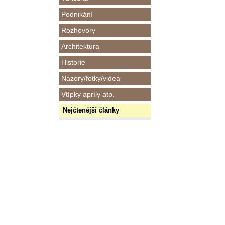
Podnikání
Rozhovory
Architektura
Historie
Názory/fotky/videa
Vtípky apríly atp.
Nejčtenější články