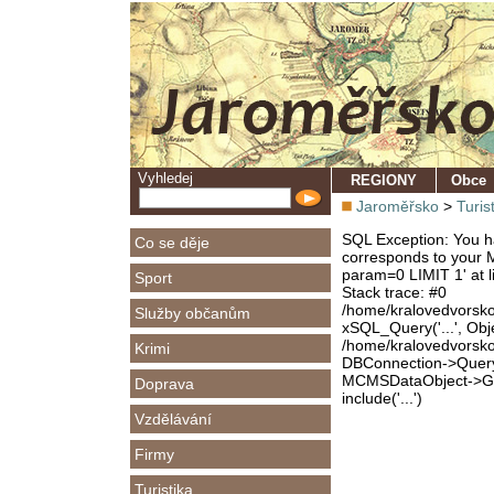
Vyhledej
REGIONY
Obce
Jaroměřsko
>
Turis
SQL Exception: You ha
Co se děje
corresponds to your M
param=0 LIMIT 1' at l
Sport
Stack trace: #0
/home/kralovedvorsk
Služby občanům
xSQL_Query('...', Obj
/home/kralovedvorsk
Krimi
DBConnection->Query(
MCMSDataObject->Get
Doprava
include('...')
Vzdělávání
Firmy
Turistika