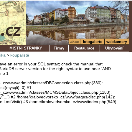
akce
fotogalerie
webkamery
MÍSTNÍ STRÁNKY
Firmy
Restaurace
Ubytování
tika
>
koupaliště
ve an error in your SQL syntax; check the manual that
ariaDB server version for the right syntax to use near 'AND
ine 1
o_cz/www/admin/classes/DBConnection.class.php(330):
ect(mysqli), 0) #1
o_cz/www/admin/classes/MCMSDataObject.class.php(1183):
'...') #2 /home/kralovedvorsko_cz/www/pages/disc.php(142):
LastVisit() #3 /home/kralovedvorsko_cz/www/index.php(549):