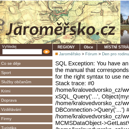
Vyhledej
REGIONY
Obce
MÍSTNÍ STR
Jaroměřsko
>
Fórum
>
Den pro rodin
SQL Exception: You have an 
Co se děje
the manual that corresponds
Sport
for the right syntax to use 
Služby občanům
Stack trace: #0
/home/kralovedvorsko_cz/ww
Krimi
xSQL_Query('...', Object(mys
Doprava
/home/kralovedvorsko_cz/w
DBConnection->Query('...') 
Vzdělávání
/home/kralovedvorsko_cz/ww
Firmy
MCMSDataObject->GetLastVi
Turistika