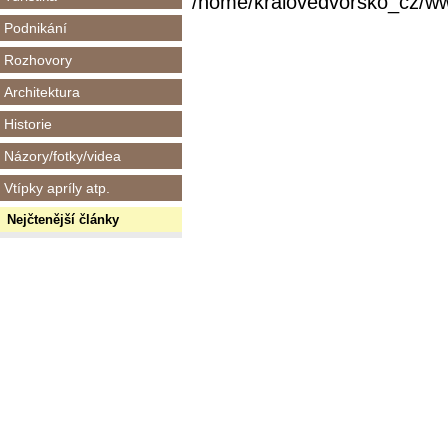
/home/kralovedvorsko_cz/www/
Podnikání
Rozhovory
Architektura
Historie
Názory/fotky/videa
Vtípky apríly atp.
Nejčtenější články