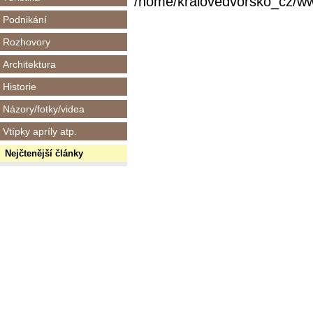
/home/kralovedvorsko_cz/www/
Podnikání
Rozhovory
Architektura
Historie
Názory/fotky/videa
Vtípky apríly atp.
Nejčtenější články