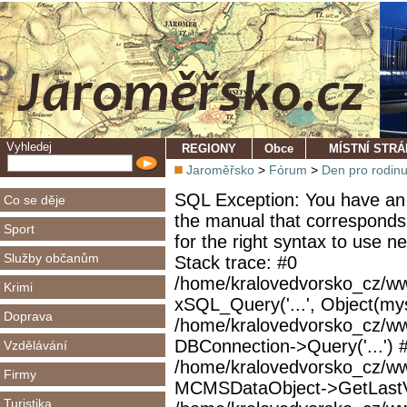
Vyhledej
REGIONY
Obce
MÍSTNÍ STR
Jaroměřsko
>
Fórum
>
Den pro rodin
SQL Exception: You have an 
Co se děje
the manual that corresponds
Sport
for the right syntax to use 
Služby občanům
Stack trace: #0
/home/kralovedvorsko_cz/ww
Krimi
xSQL_Query('...', Object(mys
Doprava
/home/kralovedvorsko_cz/w
DBConnection->Query('...') 
Vzdělávání
/home/kralovedvorsko_cz/ww
Firmy
MCMSDataObject->GetLastVi
Turistika