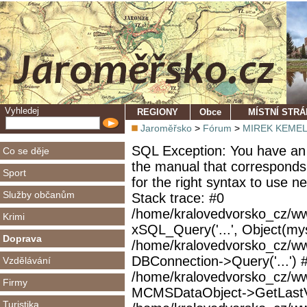
Vyhledej
REGIONY
Obce
MÍSTNÍ STR
Jaroměřsko
>
Fórum
>
MIREK KEMEL "
SQL Exception: You have an 
Co se děje
the manual that corresponds
Sport
for the right syntax to use 
Služby občanům
Stack trace: #0
/home/kralovedvorsko_cz/ww
Krimi
xSQL_Query('...', Object(mys
Doprava
/home/kralovedvorsko_cz/w
DBConnection->Query('...') 
Vzdělávání
/home/kralovedvorsko_cz/ww
Firmy
MCMSDataObject->GetLastVi
Turistika