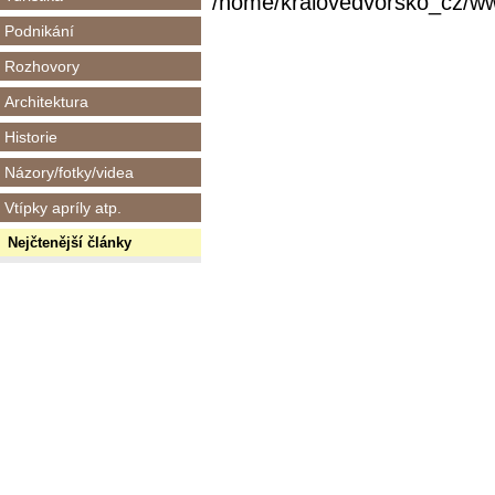
/home/kralovedvorsko_cz/www/
Podnikání
Rozhovory
Architektura
Historie
Názory/fotky/videa
Vtípky apríly atp.
Nejčtenější články