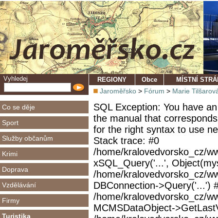
Vyhledej
REGIONY
Obce
MÍSTNÍ STR
Jaroměřsko
>
Fórum
>
Marie Tilšarov
SQL Exception: You have an 
Co se děje
the manual that corresponds
Sport
for the right syntax to use 
Služby občanům
Stack trace: #0
/home/kralovedvorsko_cz/ww
Krimi
xSQL_Query('...', Object(mys
Doprava
/home/kralovedvorsko_cz/w
DBConnection->Query('...') 
Vzdělávání
/home/kralovedvorsko_cz/ww
Firmy
MCMSDataObject->GetLastVi
Turistika