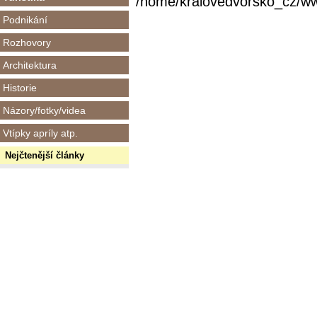
/home/kralovedvorsko_cz/www/
Podnikání
Rozhovory
Architektura
Historie
Názory/fotky/videa
Vtípky apríly atp.
Nejčtenější články