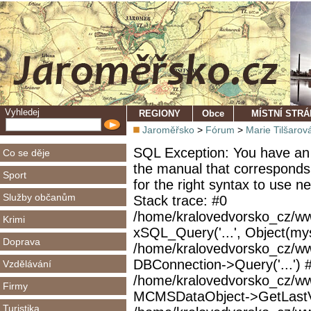
Vyhledej
REGIONY
Obce
MÍSTNÍ STR
Jaroměřsko
>
Fórum
>
Marie Tilšarov
SQL Exception: You have an 
Co se děje
the manual that corresponds
Sport
for the right syntax to use 
Služby občanům
Stack trace: #0
/home/kralovedvorsko_cz/ww
Krimi
xSQL_Query('...', Object(mys
Doprava
/home/kralovedvorsko_cz/w
DBConnection->Query('...') 
Vzdělávání
/home/kralovedvorsko_cz/ww
Firmy
MCMSDataObject->GetLastVi
Turistika