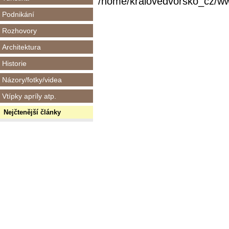
/home/kralovedvorsko_cz/www/
Podnikání
Rozhovory
Architektura
Historie
Názory/fotky/videa
Vtípky apríly atp.
Nejčtenější články